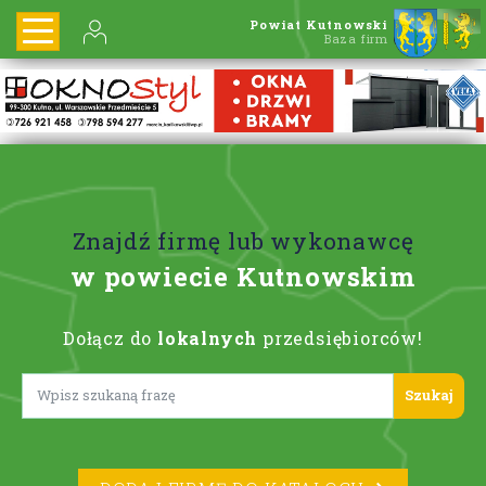
Powiat Kutnowski
Baza firm
Znajdź firmę lub wykonawcę
w powiecie Kutnowskim
Dołącz do
lokalnych
przedsiębiorców!
Lorem ipsum