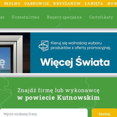
BEDLNO
DĄBROWICE
KRZYŻANÓW
ŁANIĘTA
NOW
nas
Uczestnictwo
Banery specjalne
Certyfikaty
Znajdź firmę lub wykonawcę
w powiecie Kutnowskim
Lorem ipsum