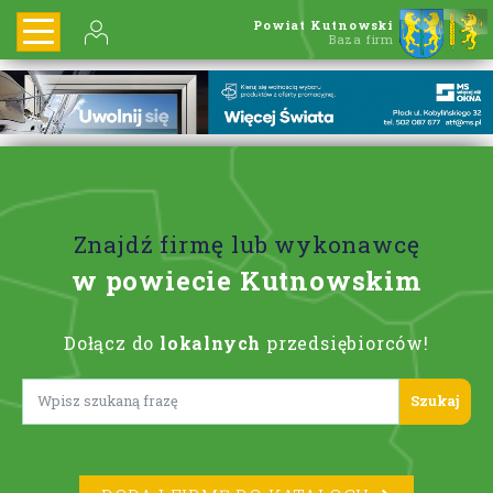
Powiat Kutnowski
Baza firm
Znajdź firmę lub wykonawcę
w powiecie Kutnowskim
Dołącz do
lokalnych
przedsiębiorców!
Lorem ipsum