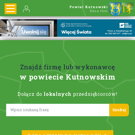
Powiat Kutnowski
Baza firm
Znajdź firmę lub wykonawcę
w powiecie Kutnowskim
Dołącz do
lokalnych
przedsiębiorców!
Lorem ipsum