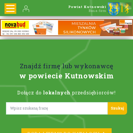
Powiat Kutnowski
Baza firm
Znajdź firmę lub wykonawcę
w powiecie Kutnowskim
Dołącz do
lokalnych
przedsiębiorców!
Lorem ipsum