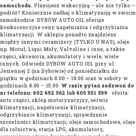
samochodu.
Planujesz wakacyjną – ale nie tylko –
podróż? Koniecznie zadbaj o klimatyzację w swoim
samodzodzie. DYBÓW AUTO OIL oferuje
konkurencyjne ceny napełniania i odgrzybiania
klimatyzacji. W sklepie ponadto znajdziesz
między innymi ceramizery (TYLKO U NAS), oleje
np. Motul, Liqui Moly, Valvoline i inne, a także
części, akcesoria, akumulatory i wiele, wiele
innych. Odwiedź DYBÓW AUTO OIL przy ul.
Jesiennej 2 (na Dybowie) od poniedziałku do
piątku w godzinach 8.00 – 18.00 oraz w soboty w
godzinach 8.00 – 15.00.
W razie pytań zadzwoń do
nr telefonu: 602 692 562 lub 605 501 599
oferta:
auto części, sklep motoryzacyjny, serwis
klimatyzacji, napełnienie klimatyzacji,
odgrzybianie klimatyzacji, sprawdzanie
szczelności klimatyzacji, oleje samochodowe, oleje
dla rolnictwa, stacja LPG, akumulatory,