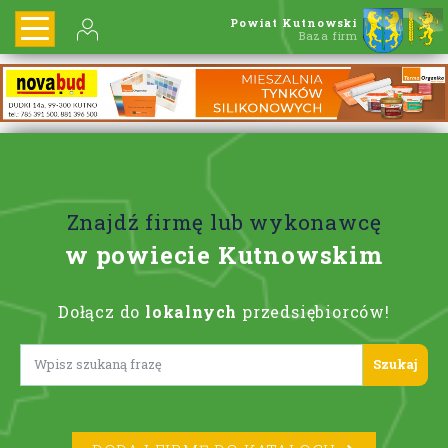
Powiat Kutnowski
Baza firm
Znajdź firmę lub wykonawcę
w powiecie Kutnowskim
Dołącz do
lokalnych
przedsiębiorców!
Lorem ipsum