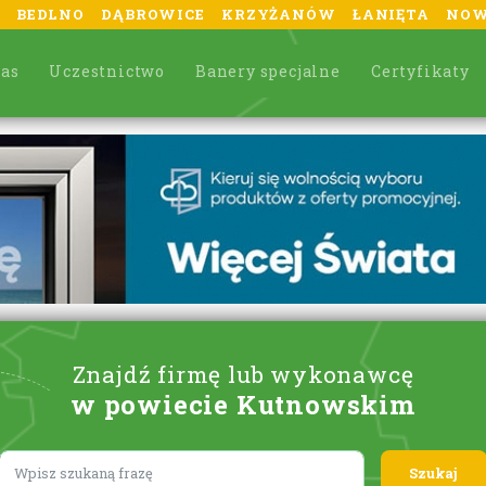
BEDLNO
DĄBROWICE
KRZYŻANÓW
ŁANIĘTA
NOW
nas
Uczestnictwo
Banery specjalne
Certyfikaty
Znajdź firmę lub wykonawcę
w powiecie Kutnowskim
Lorem ipsum