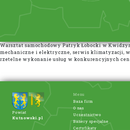
Warsztat samochodowy Patryk Łobocki w Kwidzynie
mechaniczne i elektryczne, serwis klimatyzacji, 
rzetelne wykonanie usług w konkurencyjnych cen
Menu
Baza firm
O nas
Powiat
Uczestnictwo
Kutnowski.pl
Banery specjalne
Certyfikaty