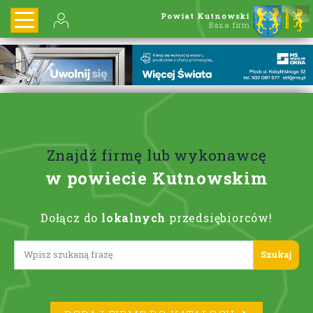
Powiat Kutnowski
Baza firm
Znajdź firmę lub wykonawcę
w powiecie Kutnowskim
Dołącz do
lokalnych
przedsiębiorców!
Lorem ipsum