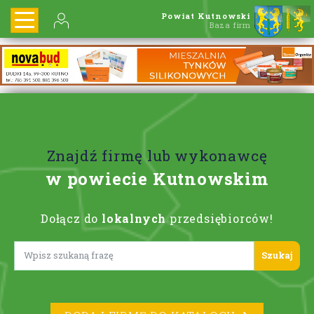
Powiat Kutnowski
Baza firm
Znajdź firmę lub wykonawcę
w powiecie Kutnowskim
Dołącz do
lokalnych
przedsiębiorców!
Lorem ipsum