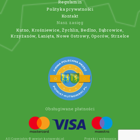
Regulamin
Polityka prywatności
Kontakt
Nasz zasięg
Kutno, Krośniewice, Żychlin, Bedlno, Dąbrowice,
Krzyżanów, Łanięta, Nowe Ostrowy, Oporów, Strzelce
Obsługiwane płatności
All Copyrights © powiat-kutnowski.pl
Projekt i wykonanie:
Wee Click