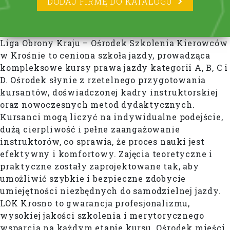
DODAJ FIRMĘ DO KATALOGU
Liga Obrony Kraju – Ośrodek Szkolenia Kierowców
w Krośnie to ceniona szkoła jazdy, prowadząca
kompleksowe kursy prawa jazdy kategorii A, B, C i
D. Ośrodek słynie z rzetelnego przygotowania
kursantów, doświadczonej kadry instruktorskiej
oraz nowoczesnych metod dydaktycznych.
Kursanci mogą liczyć na indywidualne podejście,
dużą cierpliwość i pełne zaangażowanie
instruktorów, co sprawia, że proces nauki jest
efektywny i komfortowy. Zajęcia teoretyczne i
praktyczne zostały zaprojektowane tak, aby
umożliwić szybkie i bezpieczne zdobycie
umiejętności niezbędnych do samodzielnej jazdy.
LOK Krosno to gwarancja profesjonalizmu,
wysokiej jakości szkolenia i merytorycznego
wsparcia na każdym etapie kursu. Ośrodek mieści