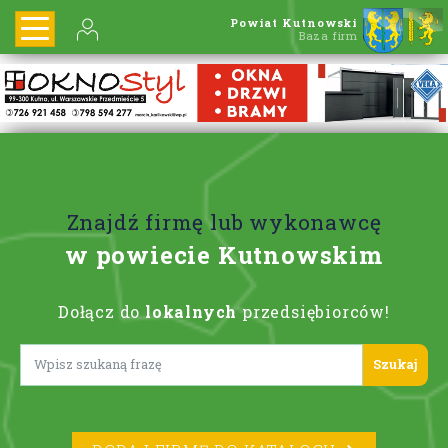
Powiat Kutnowski
Baza firm
Znajdź firmę lub wykonawcę
w powiecie Kutnowskim
Dołącz do
lokalnych
przedsiębiorców!
Lorem ipsum