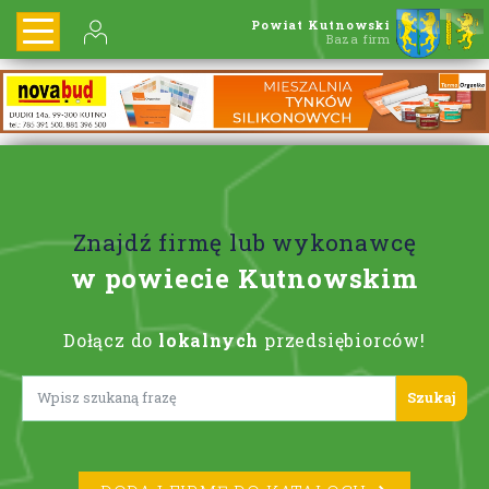
Powiat Kutnowski
Baza firm
Znajdź firmę lub wykonawcę
w powiecie Kutnowskim
Dołącz do
lokalnych
przedsiębiorców!
Lorem ipsum