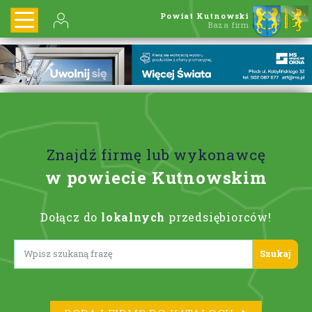
Powiat Kutnowski
Baza firm
Znajdź firmę lub wykonawcę
w powiecie Kutnowskim
Dołącz do
lokalnych
przedsiębiorców!
Lorem ipsum