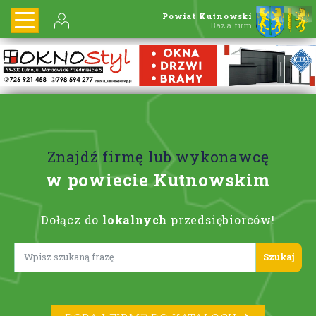
Powiat Kutnowski
Baza firm
Znajdź firmę lub wykonawcę
w powiecie Kutnowskim
Dołącz do
lokalnych
przedsiębiorców!
Lorem ipsum