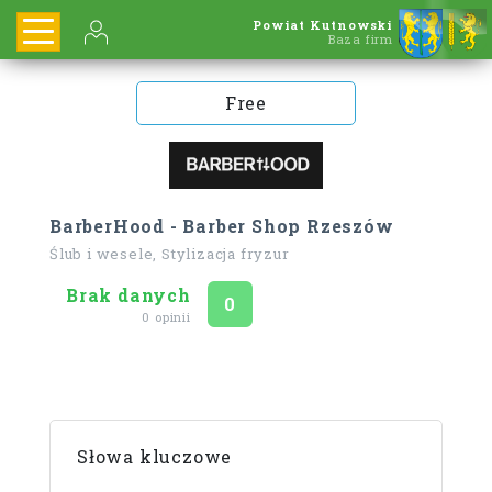
Powiat Kutnowski
Baza firm
Free
BarberHood - Barber Shop Rzeszów
Ślub i wesele, Stylizacja fryzur
Brak danych
Ocena
na 5
0
0 opinii
Słowa kluczowe