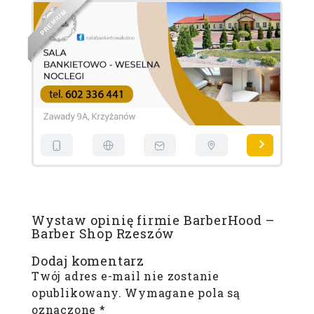
M
U
I
M
E
R
E
P
D
I
L
Wystaw opinię firmie BarberHood –
Barber Shop Rzeszów
Dodaj komentarz
Twój adres e-mail nie zostanie
opublikowany.
Wymagane pola są
oznaczone
*