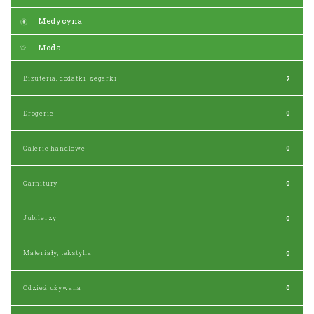
Medycyna
Moda
Biżuteria, dodatki, zegarki
2
Drogerie
0
Galerie handlowe
0
Garnitury
0
Jubilerzy
0
Materiały, tekstylia
0
Odzież używana
0