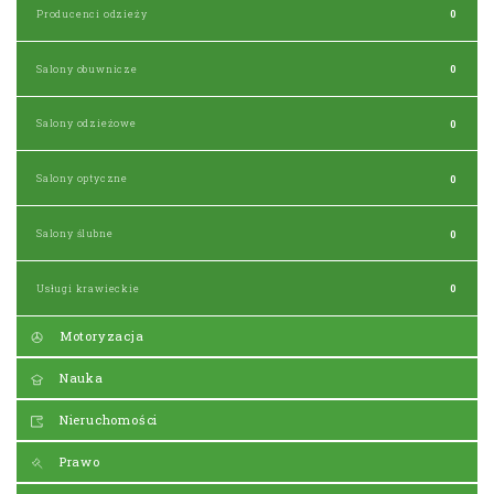
Producenci odzieży
0
Salony obuwnicze
0
Salony odzieżowe
0
Salony optyczne
0
Salony ślubne
0
Usługi krawieckie
0
Motoryzacja
Nauka
Nieruchomości
Prawo