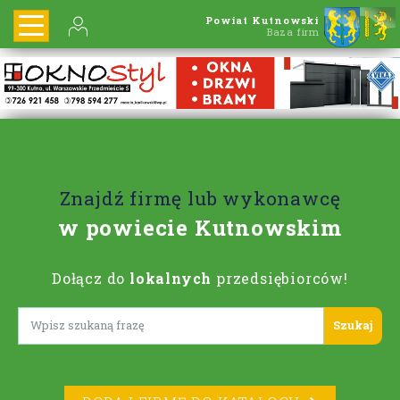
Powiat Kutnowski
Baza firm
Znajdź firmę lub wykonawcę
w powiecie Kutnowskim
Dołącz do
lokalnych
przedsiębiorców!
Lorem ipsum