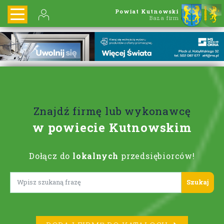
Powiat Kutnowski
Baza firm
Znajdź firmę lub wykonawcę
w powiecie Kutnowskim
Dołącz do
lokalnych
przedsiębiorców!
Lorem ipsum