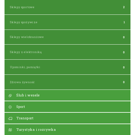
Sklepy sportowe
2
Sklepy spożywcze
1
Sklepy wielobranżowe
0
Sklepy z elektroniką
0
Upominki, pamiątki
0
Zdrowa żywność
0
Ślub i wesele
Sport
Transport
Turystyka i rozrywka