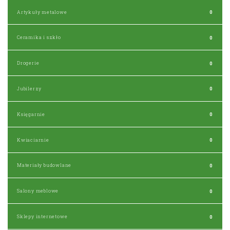
Artykuły metalowe
0
Ceramika i szkło
0
Drogerie
0
Jubilerzy
0
Księgarnie
0
Kwiaciarnie
0
Materiały budowlane
0
Salony meblowe
0
Sklepy internetowe
0