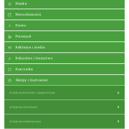
Nauka
Nieruchomości
Prawo
Przemysł
Reklama i media
Rolnictwo i leśnictwo
Rozrywka
Sklepy i hurtownie
Artykuły biurowe i papiernicze
0
Artykuły dla dzieci
0
Artykuły elektryczne
0