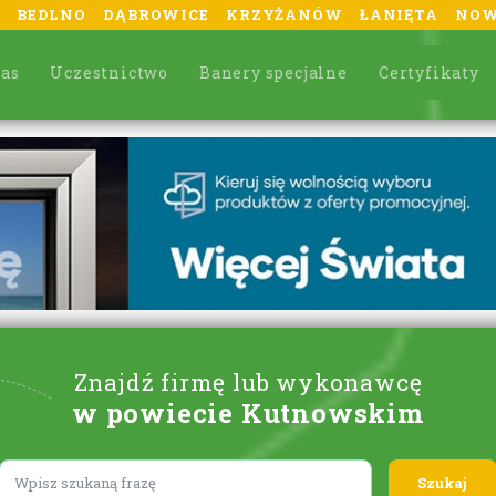
BEDLNO
DĄBROWICE
KRZYŻANÓW
ŁANIĘTA
NOW
nas
Uczestnictwo
Banery specjalne
Certyfikaty
Znajdź firmę lub wykonawcę
w powiecie Kutnowskim
Lorem ipsum