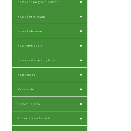
Kursy edukacyjne dla dzieci
0
Kursy florystyczne
0
Kursy kulinarne
0
Kursy muzyczne
0
Kursy szybkiego czytania
0
Kursy tańca
0
Modelarstwo
0
Szkolenia psów
0
Szkoły fotografowania
0