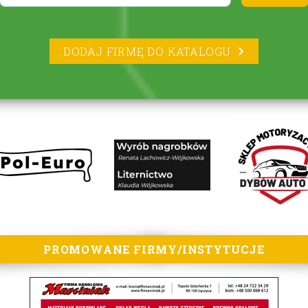
DODAJ FIRMĘ DO KATALOGU
PROMOWANE FIRMY/INSTYTUCJE