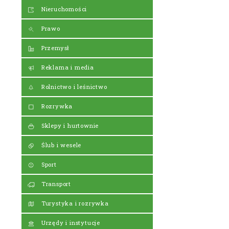
Nieruchomości
Prawo
Przemysł
Reklama i media
Rolnictwo i leśnictwo
Rozrywka
Sklepy i hurtownie
Ślub i wesele
Sport
Transport
Turystyka i rozrywka
Urzędy i instytucje