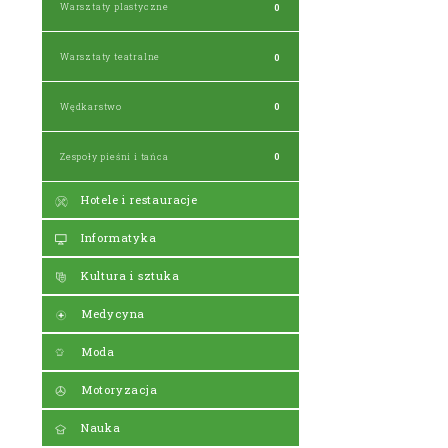
Warsztaty plastyczne
0
Warsztaty teatralne
0
Wędkarstwo
0
Zespoły pieśni i tańca
0
Hotele i restauracje
Informatyka
Kultura i sztuka
Medycyna
Moda
Motoryzacja
Nauka