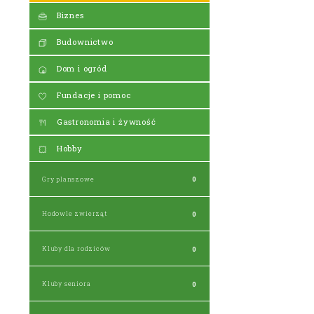
Biznes
Budownictwo
Dom i ogród
Fundacje i pomoc
Gastronomia i żywność
Hobby
Gry planszowe
0
Hodowle zwierząt
0
Kluby dla rodziców
0
Kluby seniora
0