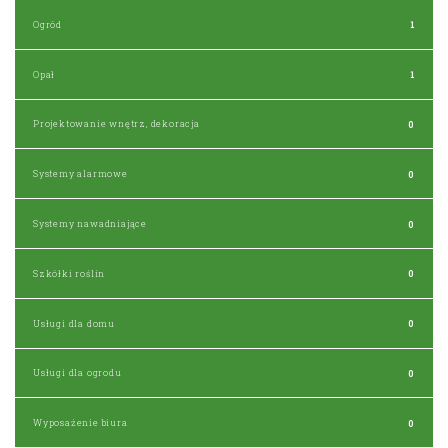
Ogród
1
Opał
1
Projektowanie wnętrz, dekoracja
0
Systemy alarmowe
0
Systemy nawadniające
0
Szkółki roślin
0
Usługi dla domu
0
Usługi dla ogrodu
0
Wyposażenie biura
0