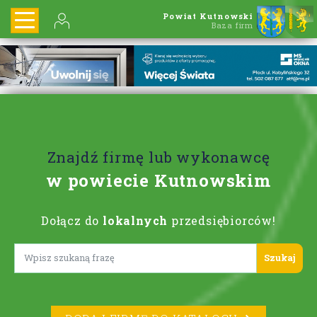
Powiat Kutnowski
Baza firm
Znajdź firmę lub wykonawcę
w powiecie Kutnowskim
Dołącz do
lokalnych
przedsiębiorców!
Lorem ipsum