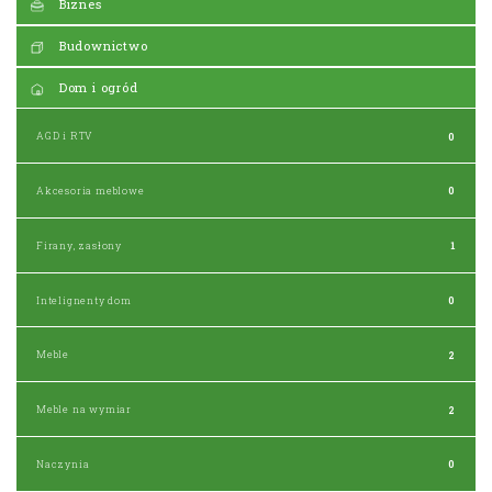
Biznes
Budownictwo
Dom i ogród
AGD i RTV
0
Akcesoria meblowe
0
Firany, zasłony
1
Intelignenty dom
0
Meble
2
Meble na wymiar
2
Naczynia
0