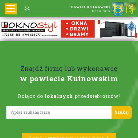
Powiat Kutnowski
Baza firm
Znajdź firmę lub wykonawcę
w powiecie Kutnowskim
Dołącz do
lokalnych
przedsiębiorców!
Lorem ipsum