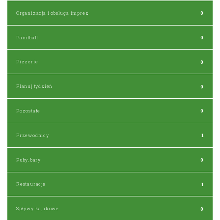
Organizacja i obsługa imprez
0
Paintball
0
Pizzerie
0
Planuj tydzień
0
Pozostałe
0
Przewodnicy
1
Puby, bary
0
Restauracje
1
Spływy kajakowe
0