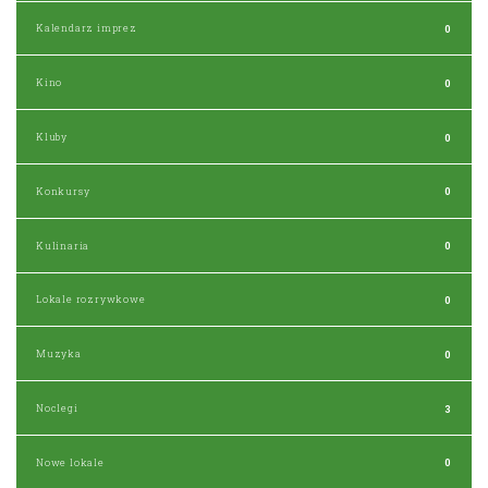
Kalendarz imprez
0
Kino
0
Kluby
0
Konkursy
0
Kulinaria
0
Lokale rozrywkowe
0
Muzyka
0
Noclegi
3
Nowe lokale
0