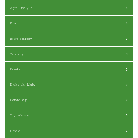
Agroturystyka
0
Bilard
0
Biura podróży
0
Catering
1
Domki
0
Dyskoteki, kluby
0
Fotorelacje
0
Gry i akcesoria
0
Hotele
2