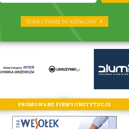
DODAJ FIRMĘ DO KATALOGU
PROMOWANE FIRMY/INSTYTUCJE