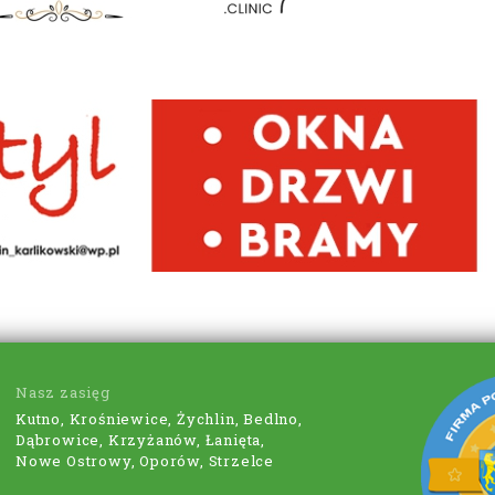
Nasz zasięg
Kutno, Krośniewice, Żychlin, Bedlno,
Dąbrowice, Krzyżanów, Łanięta,
Nowe Ostrowy, Oporów, Strzelce