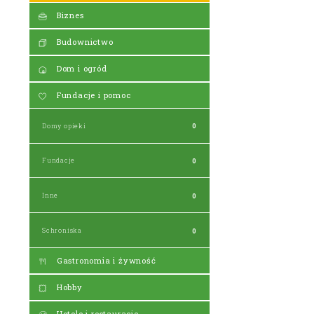
Biznes
Budownictwo
Dom i ogród
Fundacje i pomoc
Domy opieki
0
Fundacje
0
Inne
0
Schroniska
0
Gastronomia i żywność
Hobby
Hotele i restauracje