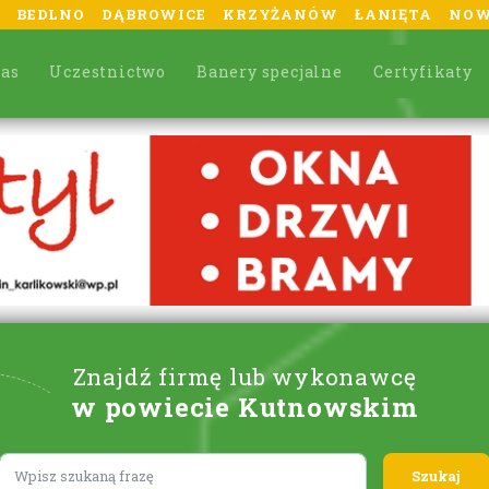
BEDLNO
DĄBROWICE
KRZYŻANÓW
ŁANIĘTA
NOW
nas
Uczestnictwo
Banery specjalne
Certyfikaty
Znajdź firmę lub wykonawcę
w powiecie Kutnowskim
Lorem ipsum