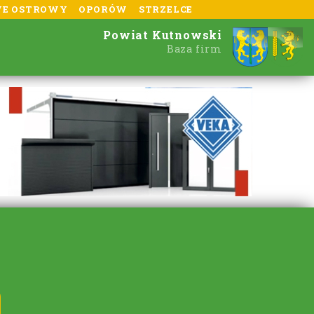
E OSTROWY
OPORÓW
STRZELCE
Powiat Kutnowski
Baza firm