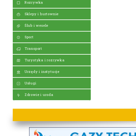
Rozrywka
Sklepy i hurtownie
Ślub i wesele
Sport
Transport
Turystyka i rozrywka
Urzędy i instytucje
Usługi
Zdrowie i uroda