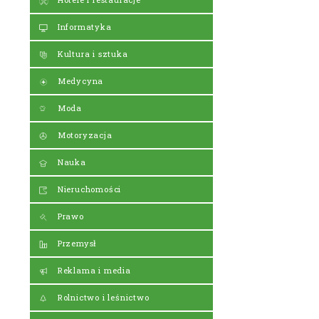
Informatyka
Kultura i sztuka
Medycyna
Moda
Motoryzacja
Nauka
Nieruchomości
Prawo
Przemysł
Reklama i media
Rolnictwo i leśnictwo