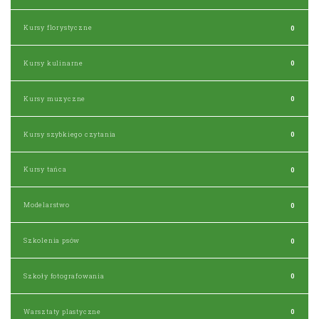
Kursy florystyczne
0
Kursy kulinarne
0
Kursy muzyczne
0
Kursy szybkiego czytania
0
Kursy tańca
0
Modelarstwo
0
Szkolenia psów
0
Szkoły fotografowania
0
Warsztaty plastyczne
0