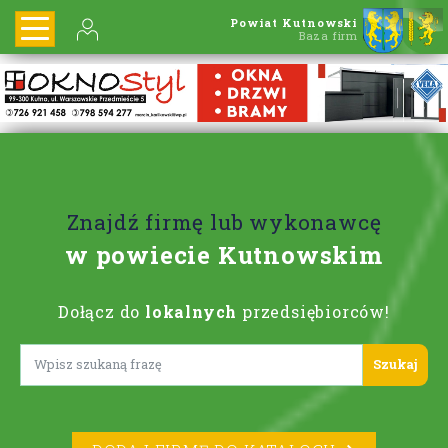
Powiat Kutnowski
Baza firm
Znajdź firmę lub wykonawcę
w powiecie Kutnowskim
Dołącz do
lokalnych
przedsiębiorców!
Lorem ipsum