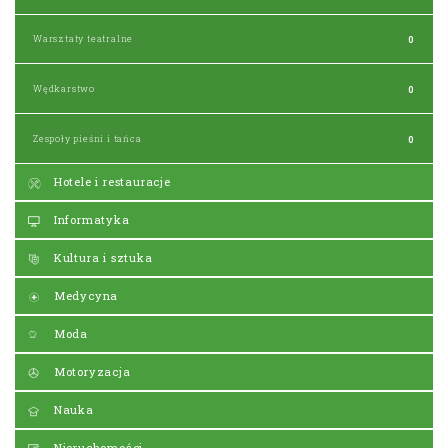
Warsztaty teatralne
0
Wędkarstwo
0
Zespoły pieśni i tańca
0
Hotele i restauracje
Informatyka
Kultura i sztuka
Medycyna
Moda
Motoryzacja
Nauka
Nieruchomości