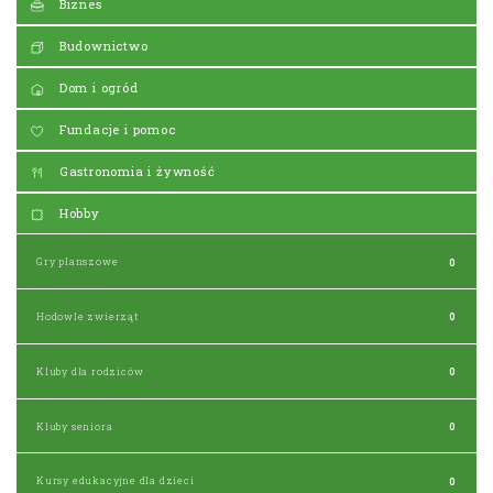
Biznes
Budownictwo
Dom i ogród
Fundacje i pomoc
Gastronomia i żywność
Hobby
Gry planszowe
0
Hodowle zwierząt
0
Kluby dla rodziców
0
Kluby seniora
0
Kursy edukacyjne dla dzieci
0