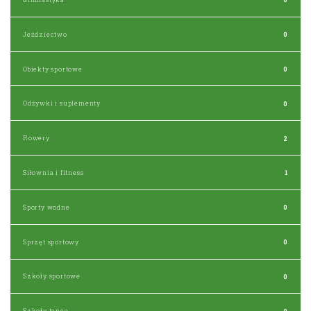
Jeździectwo
0
Obiekty sportowe
0
Odżywki i suplementy
0
Rowery
2
Siłownia i fitness
1
Sporty wodne
0
Sprzęt sportowy
0
Szkoły sportowe
0
Szkoły tańca
0