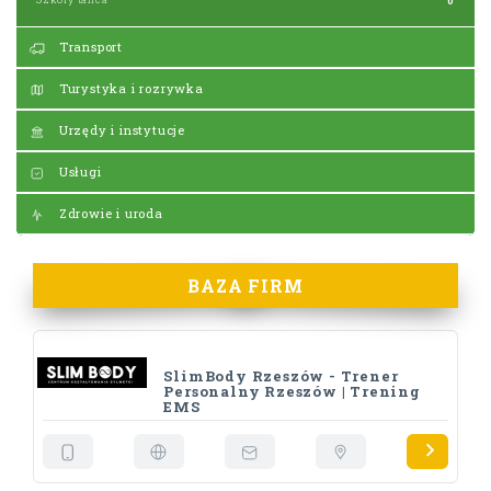
Transport
Turystyka i rozrywka
Urzędy i instytucje
Usługi
Zdrowie i uroda
BAZA FIRM
SlimBody Rzeszów - Trener
Personalny Rzeszów | Trening
EMS