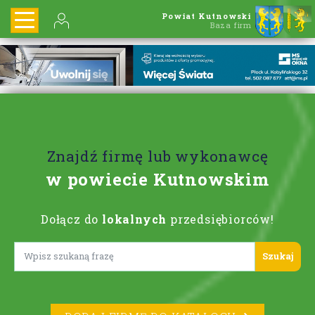
Powiat Kutnowski
Baza firm
Znajdź firmę lub wykonawcę
w powiecie Kutnowskim
Dołącz do
lokalnych
przedsiębiorców!
Lorem ipsum