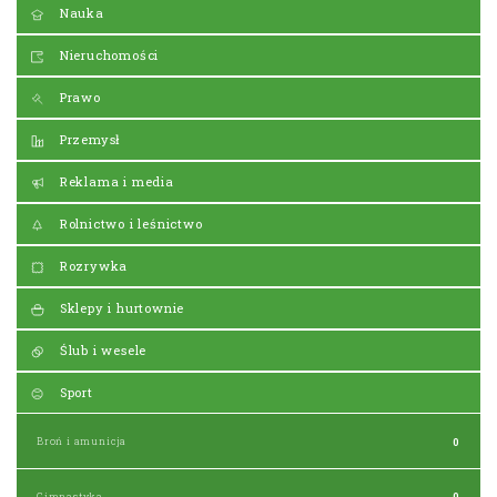
Nauka
Nieruchomości
Prawo
Przemysł
Reklama i media
Rolnictwo i leśnictwo
Rozrywka
Sklepy i hurtownie
Ślub i wesele
Sport
Broń i amunicja
0
Gimnastyka
0