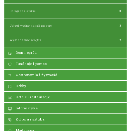
Usługi szklarskie
0
Usługi wodno-kanalizacyjne
3
Wykańczanie wnętrz
2
Dom i ogród
Fundacje i pomoc
Gastronomia i żywność
Hobby
Hotele i restauracje
Informatyka
Kultura i sztuka
Medycyna