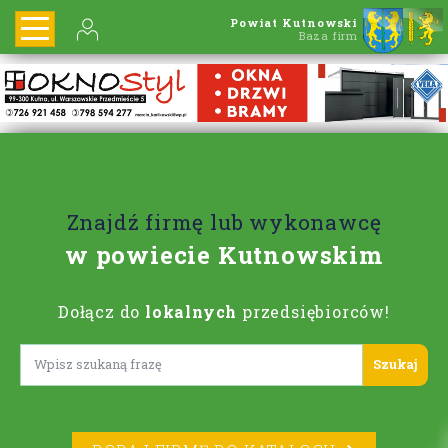
Powiat Kutnowski
Baza firm
Znajdź firmę lub wykonawcę
w powiecie Kutnowskim
Dołącz do
lokalnych
przedsiębiorców!
Lorem ipsum