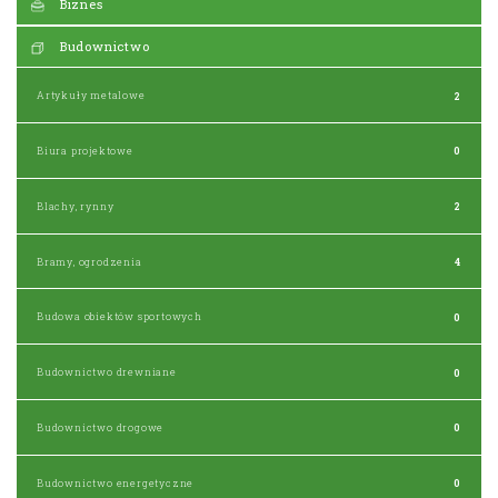
Biznes
Budownictwo
Artykuły metalowe
2
Biura projektowe
0
Blachy, rynny
2
Bramy, ogrodzenia
4
Budowa obiektów sportowych
0
Budownictwo drewniane
0
Budownictwo drogowe
0
Budownictwo energetyczne
0