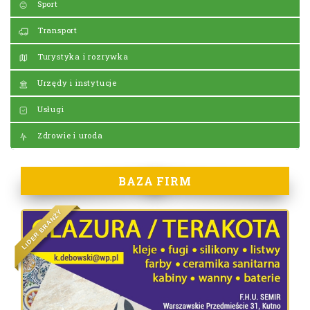
Sport
Transport
Turystyka i rozrywka
Urzędy i instytucje
Usługi
Zdrowie i uroda
BAZA FIRM
Y
Ż
N
A
R
B
R
E
D
I
L