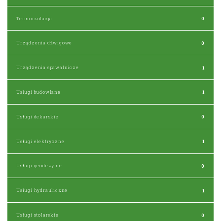
Termoizolacja
0
Urządzenia dźwigowe
0
Urządzenia spawalnicze
1
Usługi budowlane
1
Usługi dekarskie
0
Usługi elektryczne
1
Usługi geodezyjne
0
Usługi hydrauliczne
1
Usługi stolarskie
0