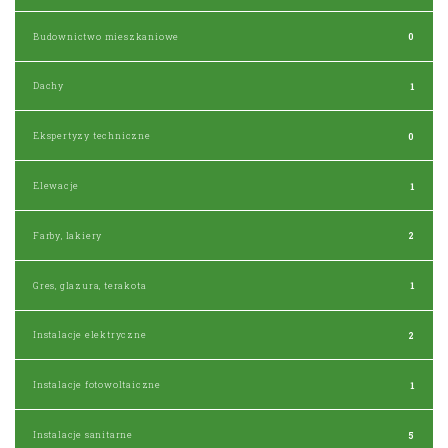
Budownictwo mieszkaniowe
0
Dachy
1
Ekspertyzy techniczne
0
Elewacje
1
Farby, lakiery
2
Gres, glazura, terakota
1
Instalacje elektryczne
2
Instalacje fotowoltaiczne
1
Instalacje sanitarne
5