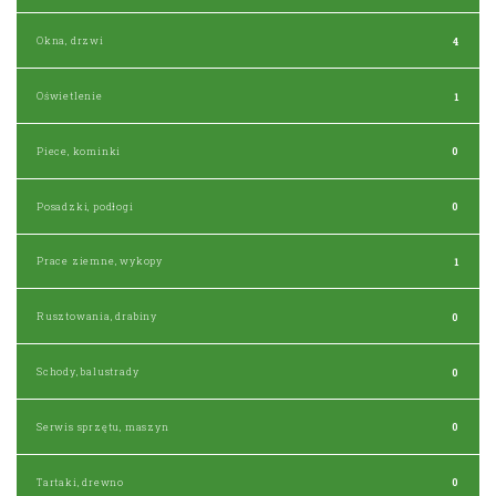
Okna, drzwi
4
Oświetlenie
1
Piece, kominki
0
Posadzki, podłogi
0
Prace ziemne, wykopy
1
Rusztowania, drabiny
0
Schody, balustrady
0
Serwis sprzętu, maszyn
0
Tartaki, drewno
0