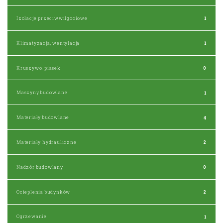
Izolacje przeciwwilgociowe
1
Klimatyzacja, wentylacja
1
Kruszywo, piasek
0
Maszyny budowlane
1
Materiały budowlane
4
Materiały hydrauliczne
2
Nadzór budowlany
0
Ocieplenia budynków
2
Ogrzewanie
1