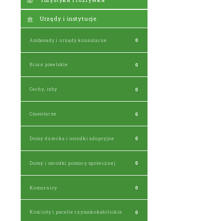
Urzędy i instytucje
Ambasady i urzędy konsularne
0
Biura poselskie
0
Cechy, izby
0
Cmentarze
0
Domy dziecka i ośrodki adopcyjne
0
Domy i ośrodki pomocy społecznej
0
Komornicy
0
Kościoły i parafie rzymskokatolickie
0