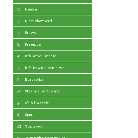
Nauka
Nieruchomości
Prawo
Przemysł
Reklama i media
Rolnictwo i leśnictwo
Rozrywka
Sklepy i hurtownie
Ślub i wesele
Sport
Transport
Turystyka i rozrywka