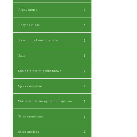
Prokuratura
0
Rady dzielnic
0
Rzecznicy konsumentów
0
Sądy
0
Spółdzielnie mieszkaniowe
0
Spółki miejskie
0
Stacje sanitarno-epidemiologiczne
0
Straż graniczna
0
Straż miejska
0