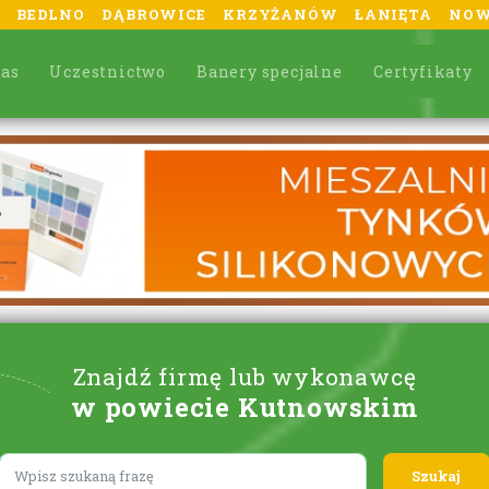
BEDLNO
DĄBROWICE
KRZYŻANÓW
ŁANIĘTA
NOW
nas
Uczestnictwo
Banery specjalne
Certyfikaty
Znajdź firmę lub wykonawcę
w powiecie Kutnowskim
Lorem ipsum