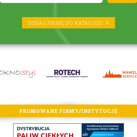
DODAJ FIRMĘ DO KATALOGU
PROMOWANE FIRMY/INSTYTUCJE