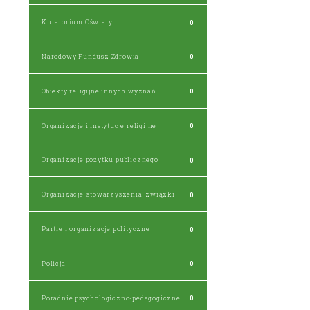
Kuratorium Oświaty
0
Narodowy Fundusz Zdrowia
0
Obiekty religijne innych wyznań
0
Organizacje i instytucje religijne
0
Organizacje pożytku publicznego
0
Organizacje, stowarzyszenia, związki
0
Partie i organizacje polityczne
0
Policja
0
Poradnie psychologiczno-pedagogiczne
0