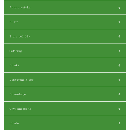
Agroturystyka
0
Bilard
0
Biura podróży
0
Catering
1
Domki
0
Dyskoteki, kluby
0
Fotorelacje
0
Gry i akcesoria
0
Hotele
2