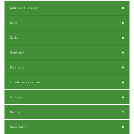
Kalendarz imprez
0
Kino
0
Kluby
0
Konkursy
0
Kulinaria
0
Lokale rozrywkowe
0
Muzyka
0
Noclegi
3
Nowe lokale
0