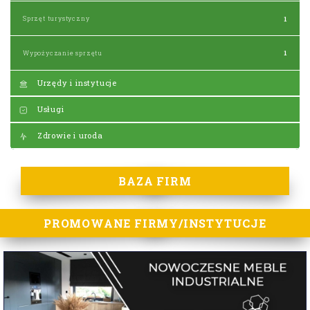
Sprzęt turystyczny
1
Wypożyczanie sprzętu
1
Urzędy i instytucje
Usługi
Zdrowie i uroda
BAZA FIRM
PROMOWANE FIRMY/INSTYTUCJE