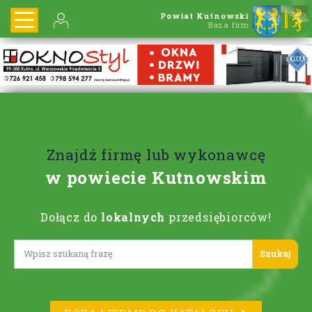
Powiat Kutnowski
Baza firm
Znajdź firmę lub wykonawcę
w powiecie Kutnowskim
Dołącz do
lokalnych
przedsiębiorców!
Lorem ipsum