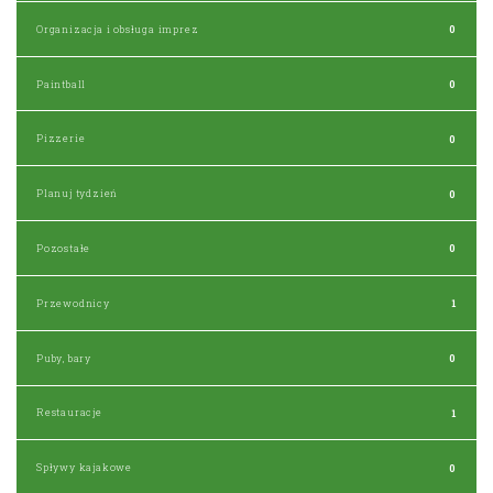
Organizacja i obsługa imprez
0
Paintball
0
Pizzerie
0
Planuj tydzień
0
Pozostałe
0
Przewodnicy
1
Puby, bary
0
Restauracje
1
Spływy kajakowe
0