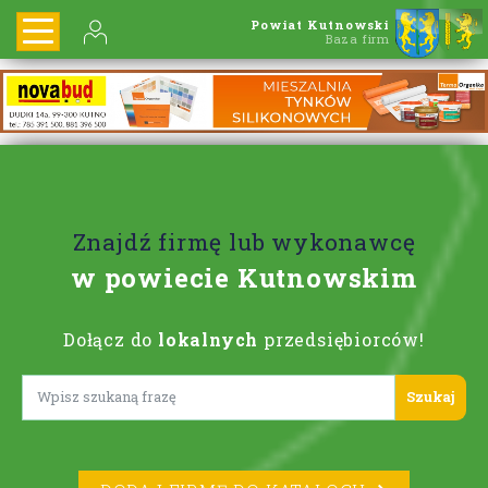
Powiat Kutnowski
Baza firm
Znajdź firmę lub wykonawcę
w powiecie Kutnowskim
Dołącz do
lokalnych
przedsiębiorców!
Lorem ipsum