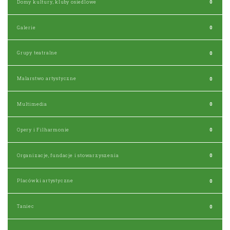
Domy kultury, kluby osiedlowe
0
Galerie
0
Grupy teatralne
0
Malarstwo artystyczne
0
Multimedia
0
Opery i Filharmonie
0
Organizacje, fundacje i stowarzyszenia
0
Placówki artystyczne
0
Taniec
0