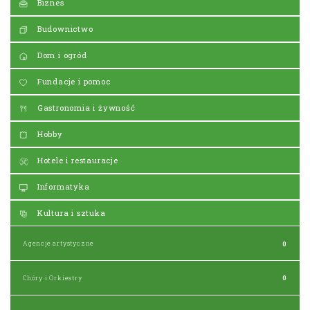
Biznes
Budownictwo
Dom i ogród
Fundacje i pomoc
Gastronomia i żywność
Hobby
Hotele i restauracje
Informatyka
Kultura i sztuka
Agencje artystyczne
0
Chóry i Orkiestry
0