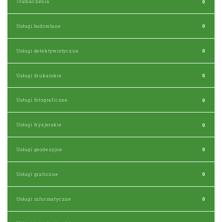
Tłumaczenia
0
Usługi budowlane
0
Usługi detektywistyczne
0
Usługi drukarskie
0
Usługi fotograficzne
0
Usługi fryzjerskie
0
Usługi geodezyjne
0
Usługi graficzne
0
Usługi informatyczne
0