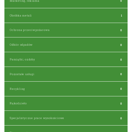
Marketing, reklama
0
Obróbka metali
1
Ochrona przeciwpożarowa
0
Odbiór odpadów
0
Pamiątki, ozdoby
0
Pozostałe usługi
0
Recykling
0
Rękodzieło
0
Specjalistyczne prace wysokościowe
0