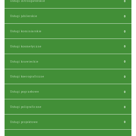
Usługi introligatorskie
0
Usługi jubilerskie
0
Usługi kominiarskie
0
Usługi kosmetyczne
0
Usługi krawieckie
0
Usługi kserograficzne
0
Usługi pogrzebowe
0
Usługi poligraficzne
0
Usługi projektowe
0