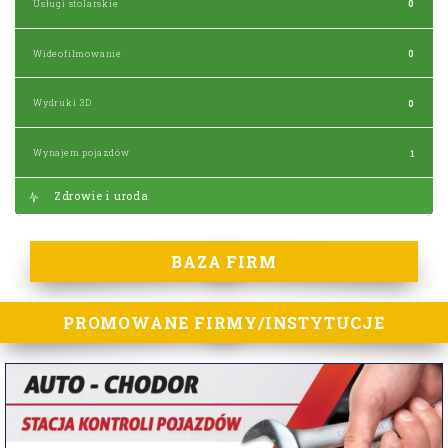
Usługi stolarskie
0
Wideofilmowanie
0
Wydruki 3D
0
Wynajem pojazdów
1
Zdrowie i uroda
BAZA FIRM
PROMOWANE FIRMY/INSTYTUCJE