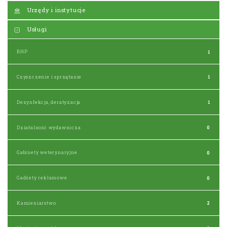
Urzędy i instytucje
Usługi
BHP
1
Czyszczenie i sprzątanie
1
Dezynfekcja, deratyzacja
1
Działalność wydawnicza
0
Gabinety weterynaryjne
0
Gadżety reklamowe
0
Kamieniarstwo
2