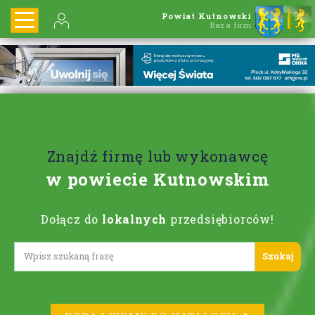
Powiat Kutnowski
Baza firm
Znajdź firmę lub wykonawcę
w powiecie Kutnowskim
Dołącz do
lokalnych
przedsiębiorców!
Lorem ipsum