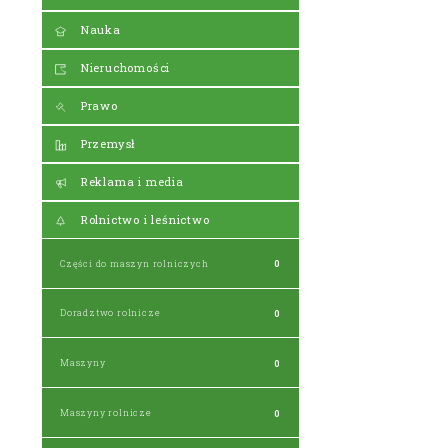
Nauka
Nieruchomości
Prawo
Przemysł
Reklama i media
Rolnictwo i leśnictwo
Części do maszyn rolniczych
0
Doradztwo rolnicze
0
Maszyny
0
Maszyny rolnicze
0