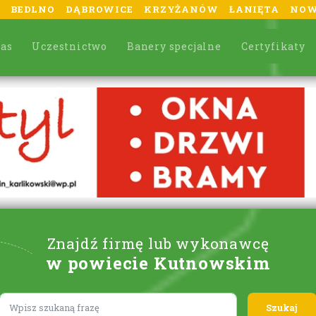
BEDLNO
DĄBROWICE
KRZYŻANÓW
ŁANIĘTA
NOW
nas
Uczestnictwo
Banery specjalne
Certyfikaty
Znajdź firmę lub wykonawcę
w powiecie Kutnowskim
Lorem ipsum