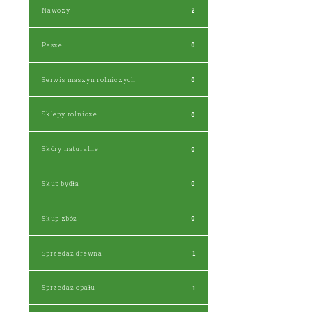
Nawozy
2
Pasze
0
Serwis maszyn rolniczych
0
Sklepy rolnicze
0
Skóry naturalne
0
Skup bydła
0
Skup zbóż
0
Sprzedaż drewna
1
Sprzedaż opału
1