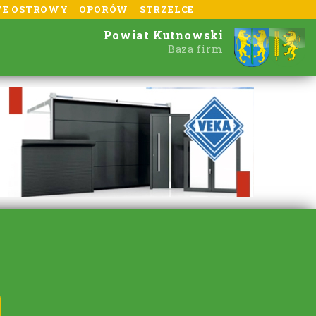
E OSTROWY
OPORÓW
STRZELCE
Powiat Kutnowski
Baza firm