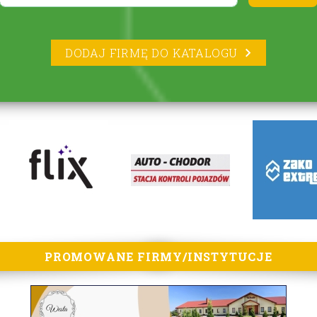
DODAJ FIRMĘ DO KATALOGU
PROMOWANE FIRMY/INSTYTUCJE