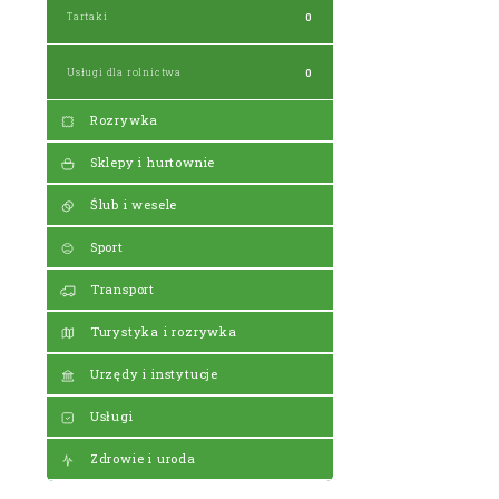
Tartaki
0
Usługi dla rolnictwa
0
Rozrywka
Sklepy i hurtownie
Ślub i wesele
Sport
Transport
Turystyka i rozrywka
Urzędy i instytucje
Usługi
Zdrowie i uroda