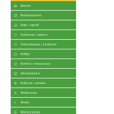
Biznes
Budownictwo
Dom i ogród
Fundacje i pomoc
Gastronomia i żywność
Hobby
Hotele i restauracje
Informatyka
Kultura i sztuka
Medycyna
Moda
Motoryzacja