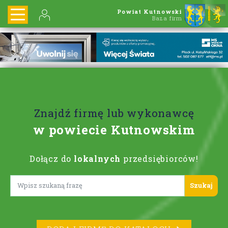
Powiat Kutnowski
Baza firm
Znajdź firmę lub wykonawcę
w powiecie Kutnowskim
Dołącz do
lokalnych
przedsiębiorców!
Lorem ipsum