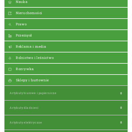
Nauka
Nieruchomości
Prawo
Przemysł
Reklama i media
Rolnictwo i leśnictwo
Rozrywka
Sklepy i hurtownie
Artykuły biurowe i papiernicze
0
Artykuły dla dzieci
0
Artykuły elektryczne
0