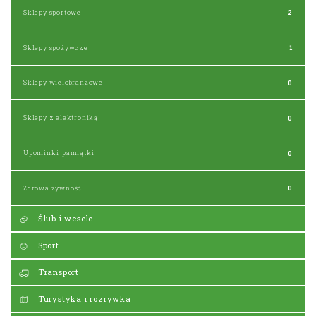
Sklepy sportowe
2
Sklepy spożywcze
1
Sklepy wielobranżowe
0
Sklepy z elektroniką
0
Upominki, pamiątki
0
Zdrowa żywność
0
Ślub i wesele
Sport
Transport
Turystyka i rozrywka