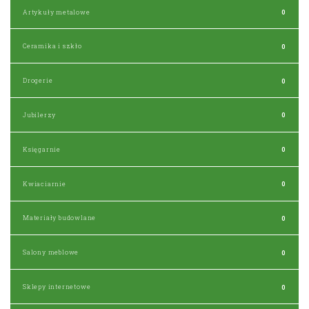
Artykuły metalowe
0
Ceramika i szkło
0
Drogerie
0
Jubilerzy
0
Księgarnie
0
Kwiaciarnie
0
Materiały budowlane
0
Salony meblowe
0
Sklepy internetowe
0