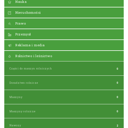
Nauka
Nieruchomości
Prawo
Przemysł
Reklama i media
Rolnictwo i leśnictwo
Części do maszyn rolniczych
0
Doradztwo rolnicze
0
Maszyny
0
Maszyny rolnicze
0
Nawozy
2