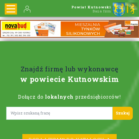
Powiat Kutnowski
Baza firm
Znajdź firmę lub wykonawcę
w powiecie Kutnowskim
Dołącz do
lokalnych
przedsiębiorców!
Lorem ipsum