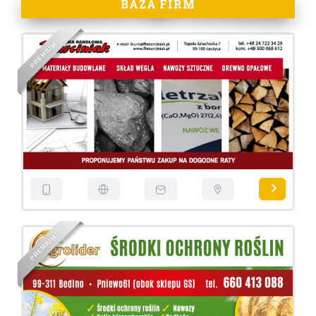
BAZA FIRM
M
U
I
M
E
R
P
M
U
I
M
E
R
P