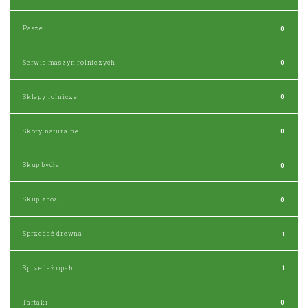
Pasze
0
Serwis maszyn rolniczych
0
Sklepy rolnicze
0
Skóry naturalne
0
Skup bydła
0
Skup zbóż
0
Sprzedaż drewna
1
Sprzedaż opału
1
Tartaki
0