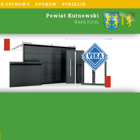
E OSTROWY
OPORÓW
STRZELCE
Powiat Kutnowski
Baza firm