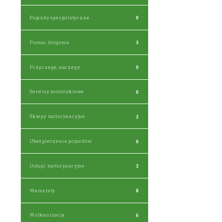
Pojazdy specjalistyczne
0
Pomoc drogowa
3
Przyczepy, naczepy
0
Serwisy motocyklowe
0
Sklepy motoryzacyjne
2
Ubezpieczenia pojazdów
0
Usługi motoryzacyjne
2
Warsztaty
8
Wulkanizacja
6