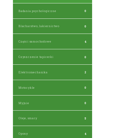
Badania psychologiczne
0
Blacharstwo, lakiernictwo
0
Części samochodowe
4
Czyszczenie tapicerki
0
Elektromechanika
2
Motocykle
0
Myjnie
0
Oleje, smary
5
Opony
4