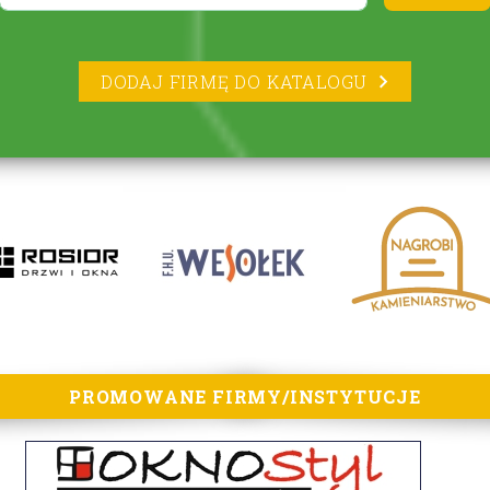
DODAJ FIRMĘ DO KATALOGU
PROMOWANE FIRMY/INSTYTUCJE