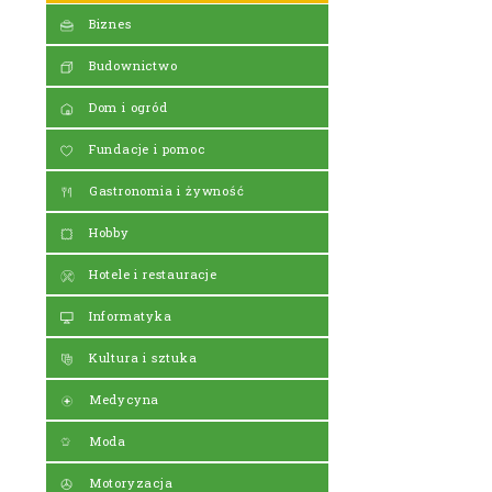
Biznes
Budownictwo
Dom i ogród
Fundacje i pomoc
Gastronomia i żywność
Hobby
Hotele i restauracje
Informatyka
Kultura i sztuka
Medycyna
Moda
Motoryzacja