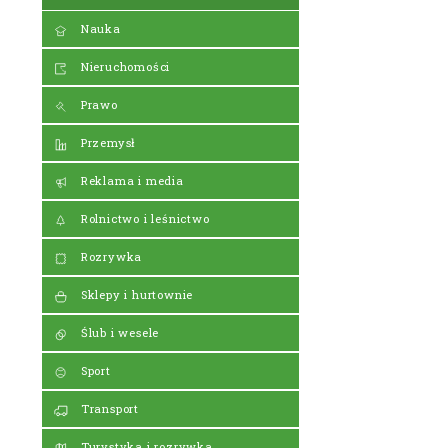
Nauka
Nieruchomości
Prawo
Przemysł
Reklama i media
Rolnictwo i leśnictwo
Rozrywka
Sklepy i hurtownie
Ślub i wesele
Sport
Transport
Turystyka i rozrywka