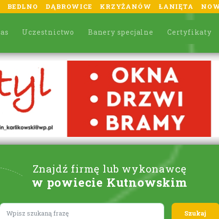
BEDLNO
DĄBROWICE
KRZYŻANÓW
ŁANIĘTA
NOW
nas
Uczestnictwo
Banery specjalne
Certyfikaty
Znajdź firmę lub wykonawcę
w powiecie Kutnowskim
Lorem ipsum