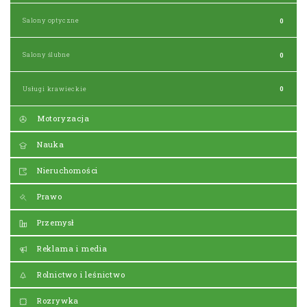
Salony optyczne
0
Salony ślubne
0
Usługi krawieckie
0
Motoryzacja
Nauka
Nieruchomości
Prawo
Przemysł
Reklama i media
Rolnictwo i leśnictwo
Rozrywka