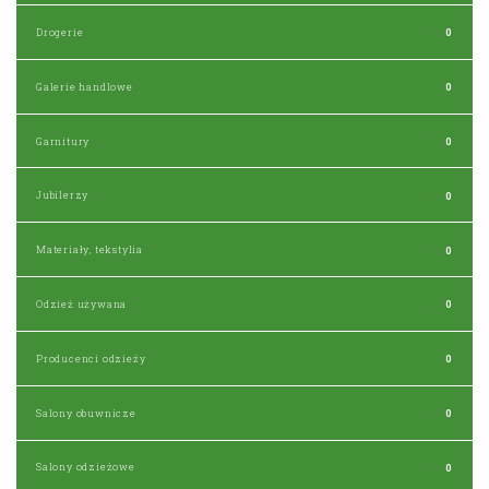
Drogerie
0
Galerie handlowe
0
Garnitury
0
Jubilerzy
0
Materiały, tekstylia
0
Odzież używana
0
Producenci odzieży
0
Salony obuwnicze
0
Salony odzieżowe
0