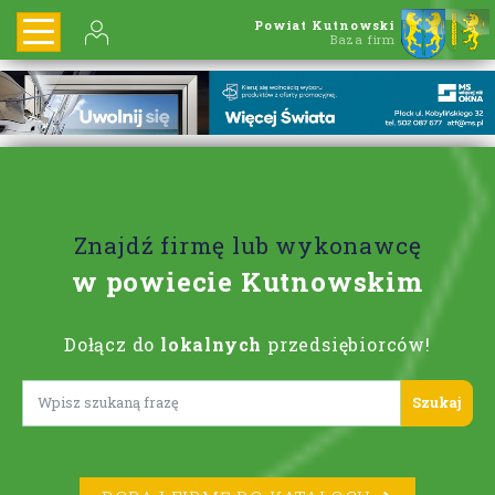
Powiat Kutnowski
Baza firm
Znajdź firmę lub wykonawcę
w powiecie Kutnowskim
Dołącz do
lokalnych
przedsiębiorców!
Lorem ipsum