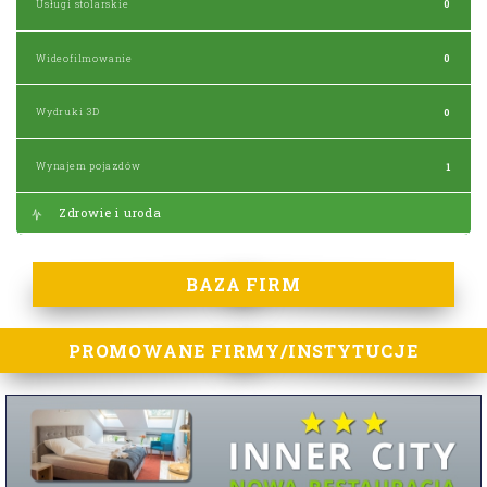
Usługi stolarskie
0
Wideofilmowanie
0
Wydruki 3D
0
Wynajem pojazdów
1
Zdrowie i uroda
BAZA FIRM
PROMOWANE FIRMY/INSTYTUCJE