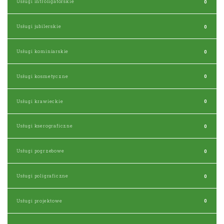
Usługi introligatorskie
0
Usługi jubilerskie
0
Usługi kominiarskie
0
Usługi kosmetyczne
0
Usługi krawieckie
0
Usługi kserograficzne
0
Usługi pogrzebowe
0
Usługi poligraficzne
0
Usługi projektowe
0