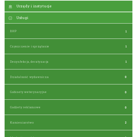
Urzędy i instytucje
Usługi
BHP
1
Czyszczenie i sprzątanie
1
Dezynfekcja, deratyzacja
1
Działalność wydawnicza
0
Gabinety weterynaryjne
0
Gadżety reklamowe
0
Kamieniarstwo
2