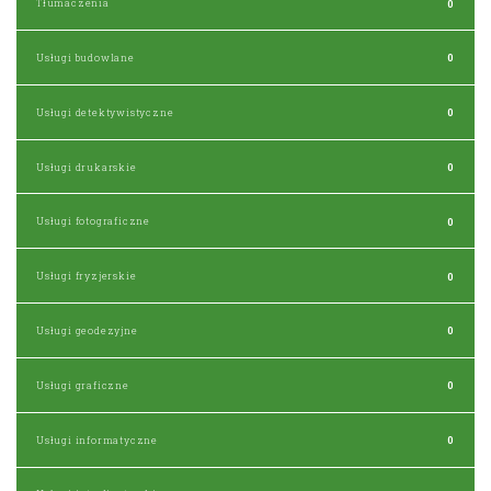
Tłumaczenia
0
Usługi budowlane
0
Usługi detektywistyczne
0
Usługi drukarskie
0
Usługi fotograficzne
0
Usługi fryzjerskie
0
Usługi geodezyjne
0
Usługi graficzne
0
Usługi informatyczne
0