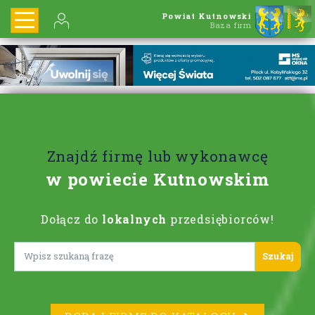
Powiat Kutnowski
Baza firm
Znajdź firmę lub wykonawcę
w powiecie Kutnowskim
Dołącz do
lokalnych
przedsiębiorców!
Lorem ipsum