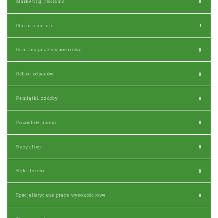
Marketing, reklama
0
Obróbka metali
1
Ochrona przeciwpożarowa
0
Odbiór odpadów
0
Pamiątki, ozdoby
0
Pozostałe usługi
0
Recykling
0
Rękodzieło
0
Specjalistyczne prace wysokościowe
0