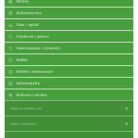
Biznes
Budownictwo
Dom i ogród
Fundacje i pomoc
Gastronomia i żywność
Hobby
Hotele i restauracje
Informatyka
Kultura i sztuka
Agencje artystyczne
0
Chóry i Orkiestry
0