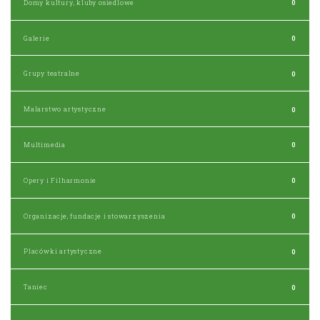
Domy kultury, kluby osiedlowe
0
Galerie
0
Grupy teatralne
0
Malarstwo artystyczne
0
Multimedia
0
Opery i Filharmonie
0
Organizacje, fundacje i stowarzyszenia
0
Placówki artystyczne
0
Taniec
0