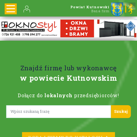
Powiat Kutnowski
Baza firm
Znajdź firmę lub wykonawcę
w powiecie Kutnowskim
Dołącz do
lokalnych
przedsiębiorców!
Lorem ipsum