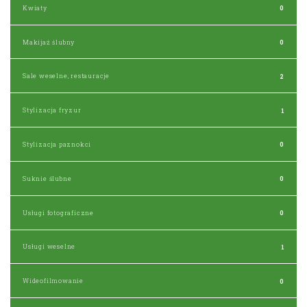
Kwiaty
0
Makijaż ślubny
0
Sale weselne, restauracje
2
Stylizacja fryzur
1
Stylizacja paznokci
0
Suknie ślubne
0
Usługi fotograficzne
0
Usługi weselne
1
Wideofilmowanie
0