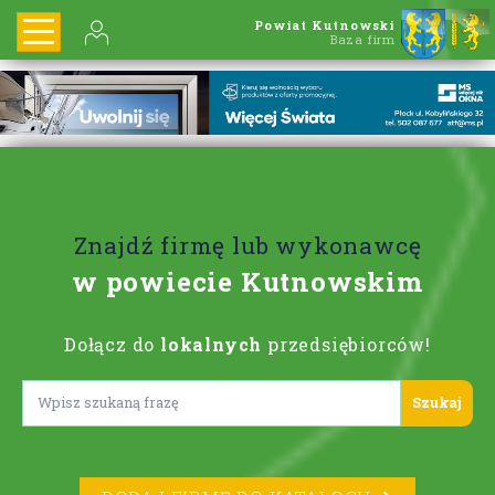
Powiat Kutnowski
Baza firm
Znajdź firmę lub wykonawcę
w powiecie Kutnowskim
Dołącz do
lokalnych
przedsiębiorców!
Lorem ipsum