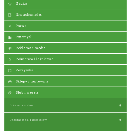
Nauka
Nieruchomości
Prawo
Przemysł
Reklama i media
Rolnictwo i leśnictwo
Rozrywka
Sklepy i hurtownie
Ślub i wesele
Biżuteria ślubna
0
Dekoracje sal i kościołów
0