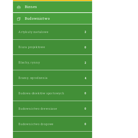
Biznes
Budownictwo
Artykuły metalowe
2
Biura projektowe
0
Blachy, rynny
2
Bramy, ogrodzenia
4
Budowa obiektów sportowych
0
Budownictwo drewniane
0
Budownictwo drogowe
0