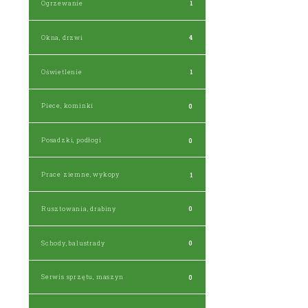
Ogrzewanie
1
Okna, drzwi
4
Oświetlenie
1
Piece, kominki
0
Posadzki, podłogi
0
Prace ziemne, wykopy
1
Rusztowania, drabiny
0
Schody, balustrady
0
Serwis sprzętu, maszyn
0