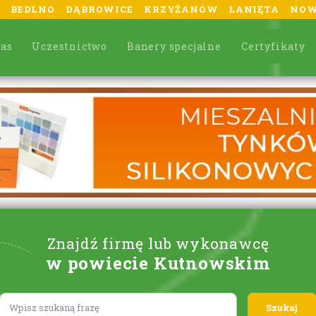
BEDLNO
DĄBROWICE
KRZYŻANÓW
ŁANIĘTA
NOW
nas
Uczestnictwo
Banery specjalne
Certyfikaty
Znajdź firmę lub wykonawcę
w powiecie Kutnowskim
Lorem ipsum