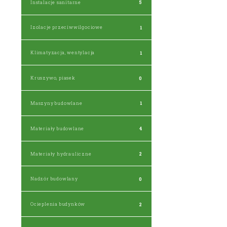
Instalacje sanitarne
5
Izolacje przeciwwilgociowe
1
Klimatyzacja, wentylacja
1
Kruszywo, piasek
0
Maszyny budowlane
1
Materiały budowlane
4
Materiały hydrauliczne
2
Nadzór budowlany
0
Ocieplenia budynków
2