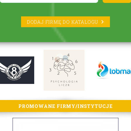
DODAJ FIRMĘ DO KATALOGU
PROMOWANE FIRMY/INSTYTUCJE