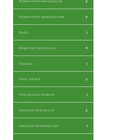
Budownictwo energetyczne
0
Budownictwo mieszkaniowe
0
Dachy
1
Ekspertyzy techniczne
0
Elewacje
1
Farby, lakiery
2
Gres, glazura, terakota
1
Instalacje elektryczne
2
Instalacje fotowoltaiczne
1