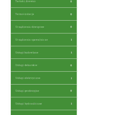
Tartaki, drewno
0
Termoizolacja
0
Urządzenia dźwigowe
0
Urządzenia spawalnicze
1
Usługi budowlane
1
Usługi dekarskie
0
Usługi elektryczne
1
Usługi geodezyjne
0
Usługi hydrauliczne
1