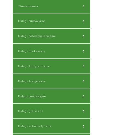
Tłumaczenia
0
Usługi budowlane
0
Usługi detektywistyczne
0
Usługi drukarskie
0
Usługi fotograficzne
0
Usługi fryzjerskie
0
Usługi geodezyjne
0
Usługi graficzne
0
Usługi informatyczne
0