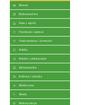
Biznes
Budownictwo
Dom i ogród
Fundacje i pomoc
Gastronomia i żywność
Hobby
Hotele i restauracje
Informatyka
Kultura i sztuka
Medycyna
Moda
Motoryzacja