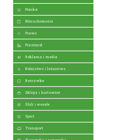
Nauka
Nieruchomości
Prawo
Przemysł
Reklama i media
Rolnictwo i leśnictwo
Rozrywka
Sklepy i hurtownie
Ślub i wesele
Sport
Transport
Turystyka i rozrywka