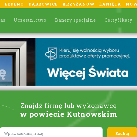
BEDLNO
DĄBROWICE
KRZYŻANÓW
ŁANIĘTA
NOW
nas
Uczestnictwo
Banery specjalne
Certyfikaty
Znajdź firmę lub wykonawcę
w powiecie Kutnowskim
Lorem ipsum