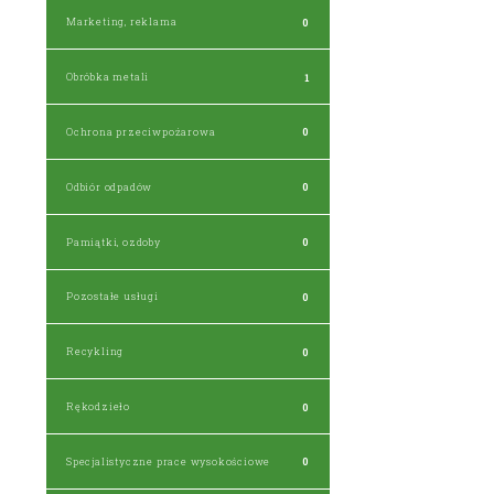
Marketing, reklama
0
Obróbka metali
1
Ochrona przeciwpożarowa
0
Odbiór odpadów
0
Pamiątki, ozdoby
0
Pozostałe usługi
0
Recykling
0
Rękodzieło
0
Specjalistyczne prace wysokościowe
0