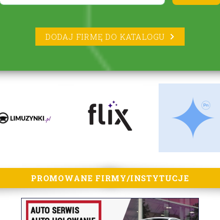
DODAJ FIRMĘ DO KATALOGU
PROMOWANE FIRMY/INSTYTUCJE