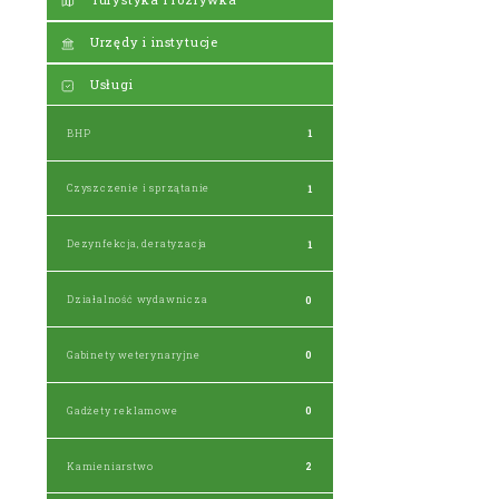
Urzędy i instytucje
Usługi
BHP
1
Czyszczenie i sprzątanie
1
Dezynfekcja, deratyzacja
1
Działalność wydawnicza
0
Gabinety weterynaryjne
0
Gadżety reklamowe
0
Kamieniarstwo
2