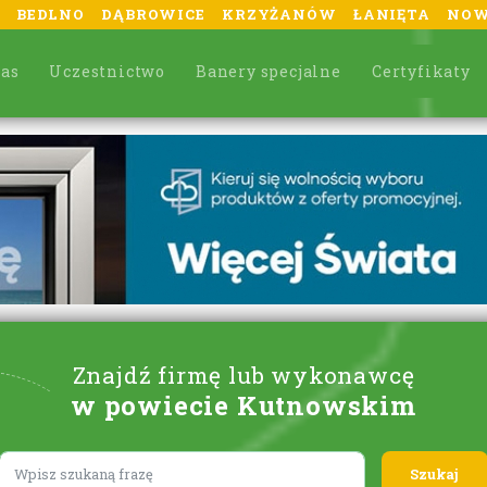
BEDLNO
DĄBROWICE
KRZYŻANÓW
ŁANIĘTA
NOW
nas
Uczestnictwo
Banery specjalne
Certyfikaty
Znajdź firmę lub wykonawcę
w powiecie Kutnowskim
Lorem ipsum