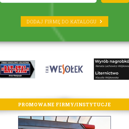
DODAJ FIRMĘ DO KATALOGU
PROMOWANE FIRMY/INSTYTUCJE