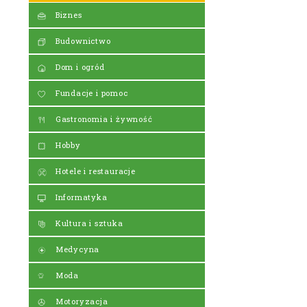
Biznes
Budownictwo
Dom i ogród
Fundacje i pomoc
Gastronomia i żywność
Hobby
Hotele i restauracje
Informatyka
Kultura i sztuka
Medycyna
Moda
Motoryzacja