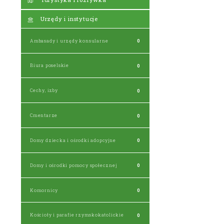
Urzędy i instytucje
Ambasady i urzędy konsularne
0
Biura poselskie
0
Cechy, izby
0
Cmentarze
0
Domy dziecka i ośrodki adopcyjne
0
Domy i ośrodki pomocy społecznej
0
Komornicy
0
Kościoły i parafie rzymskokatolickie
0