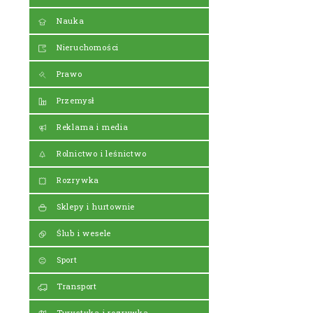
Nauka
Nieruchomości
Prawo
Przemysł
Reklama i media
Rolnictwo i leśnictwo
Rozrywka
Sklepy i hurtownie
Ślub i wesele
Sport
Transport
Turystyka i rozrywka