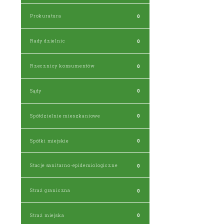
Prokuratura
0
Rady dzielnic
0
Rzecznicy konsumentów
0
Sądy
0
Spółdzielnie mieszkaniowe
0
Spółki miejskie
0
Stacje sanitarno-epidemiologiczne
0
Straż graniczna
0
Straż miejska
0