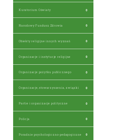
Kuratorium Oświaty
0
Narodowy Fundusz Zdrowia
0
Obiekty religijne innych wyznań
0
Organizacje i instytucje religijne
0
Organizacje pożytku publicznego
0
Organizacje, stowarzyszenia, związki
0
Partie i organizacje polityczne
0
Policja
0
Poradnie psychologiczno-pedagogiczne
0