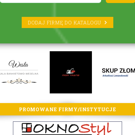
DODAJ FIRMĘ DO KATALOGU
PROMOWANE FIRMY/INSTYTUCJE