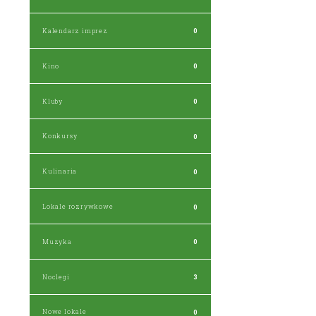
Kalendarz imprez
0
Kino
0
Kluby
0
Konkursy
0
Kulinaria
0
Lokale rozrywkowe
0
Muzyka
0
Noclegi
3
Nowe lokale
0