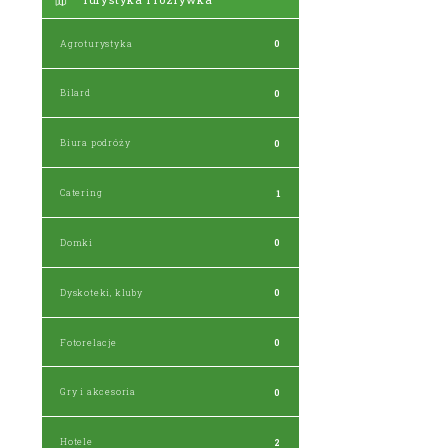
Agroturystyka
0
Bilard
0
Biura podróży
0
Catering
1
Domki
0
Dyskoteki, kluby
0
Fotorelacje
0
Gry i akcesoria
0
Hotele
2