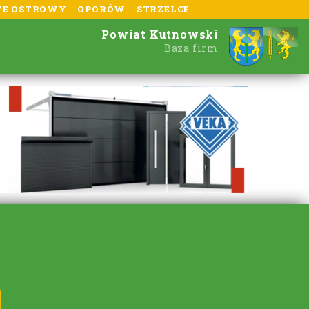
E OSTROWY
OPORÓW
STRZELCE
Powiat Kutnowski
Baza firm