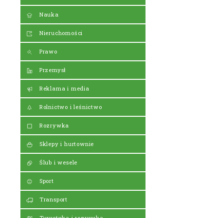
Nauka
Nieruchomości
Prawo
Przemysł
Reklama i media
Rolnictwo i leśnictwo
Rozrywka
Sklepy i hurtownie
Ślub i wesele
Sport
Transport
Turystyka i rozrywka