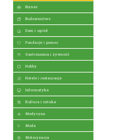
Biznes
Budownictwo
Dom i ogród
Fundacje i pomoc
Gastronomia i żywność
Hobby
Hotele i restauracje
Informatyka
Kultura i sztuka
Medycyna
Moda
Motoryzacja