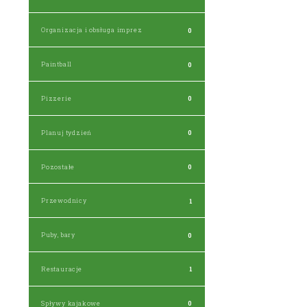
Organizacja i obsługa imprez
0
Paintball
0
Pizzerie
0
Planuj tydzień
0
Pozostałe
0
Przewodnicy
1
Puby, bary
0
Restauracje
1
Spływy kajakowe
0