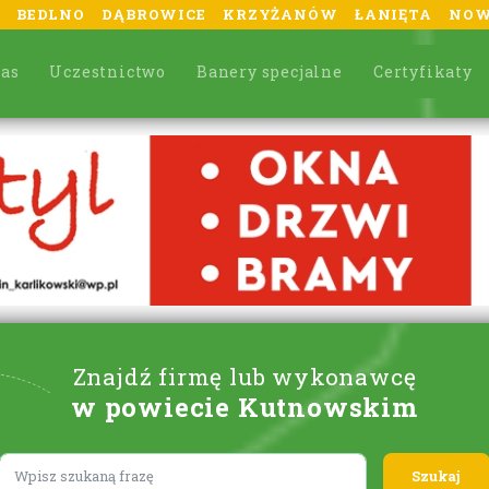
BEDLNO
DĄBROWICE
KRZYŻANÓW
ŁANIĘTA
NOW
nas
Uczestnictwo
Banery specjalne
Certyfikaty
Znajdź firmę lub wykonawcę
w powiecie Kutnowskim
Lorem ipsum