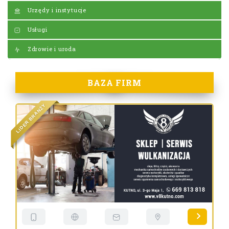
Urzędy i instytucje
Usługi
Zdrowie i uroda
BAZA FIRM
Y
Ż
N
A
R
B
R
E
D
I
L