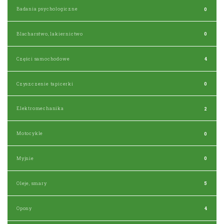
Badania psychologiczne
0
Blacharstwo, lakiernictwo
0
Części samochodowe
4
Czyszczenie tapicerki
0
Elektromechanika
2
Motocykle
0
Myjnie
0
Oleje, smary
5
Opony
4