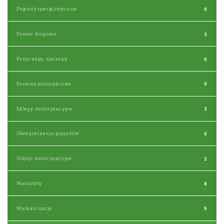
Pojazdy specjalistyczne
0
Pomoc drogowa
3
Przyczepy, naczepy
0
Serwisy motocyklowe
0
Sklepy motoryzacyjne
2
Ubezpieczenia pojazdów
0
Usługi motoryzacyjne
2
Warsztaty
8
Wulkanizacja
6