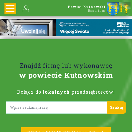
Powiat Kutnowski
Baza firm
Znajdź firmę lub wykonawcę
w powiecie Kutnowskim
Dołącz do
lokalnych
przedsiębiorców!
Lorem ipsum