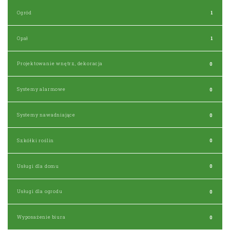
Ogród
1
Opał
1
Projektowanie wnętrz, dekoracja
0
Systemy alarmowe
0
Systemy nawadniające
0
Szkółki roślin
0
Usługi dla domu
0
Usługi dla ogrodu
0
Wyposażenie biura
0