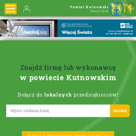
Powiat Kutnowski
Baza firm
Znajdź firmę lub wykonawcę
w powiecie Kutnowskim
Dołącz do
lokalnych
przedsiębiorców!
Lorem ipsum