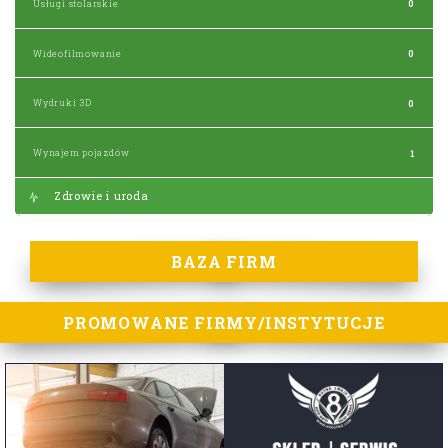
Usługi stolarskie
0
Wideofilmowanie
0
Wydruki 3D
0
Wynajem pojazdów
1
Zdrowie i uroda
BAZA FIRM
PROMOWANE FIRMY/INSTYTUCJE