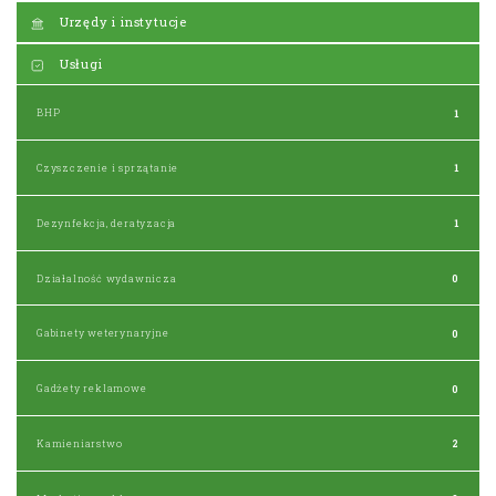
Urzędy i instytucje
Usługi
BHP
1
Czyszczenie i sprzątanie
1
Dezynfekcja, deratyzacja
1
Działalność wydawnicza
0
Gabinety weterynaryjne
0
Gadżety reklamowe
0
Kamieniarstwo
2