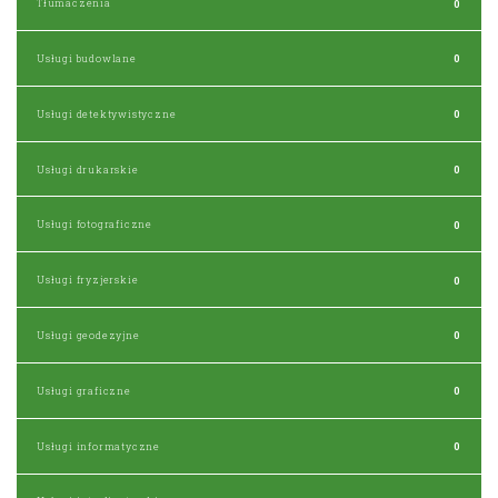
Tłumaczenia
0
Usługi budowlane
0
Usługi detektywistyczne
0
Usługi drukarskie
0
Usługi fotograficzne
0
Usługi fryzjerskie
0
Usługi geodezyjne
0
Usługi graficzne
0
Usługi informatyczne
0