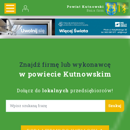
Powiat Kutnowski
Baza firm
Znajdź firmę lub wykonawcę
w powiecie Kutnowskim
Dołącz do
lokalnych
przedsiębiorców!
Lorem ipsum