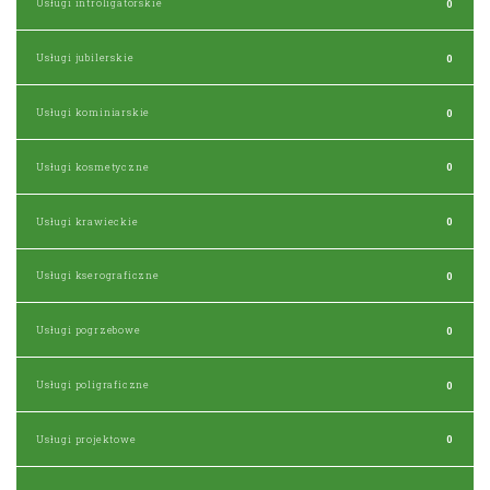
Usługi introligatorskie
0
Usługi jubilerskie
0
Usługi kominiarskie
0
Usługi kosmetyczne
0
Usługi krawieckie
0
Usługi kserograficzne
0
Usługi pogrzebowe
0
Usługi poligraficzne
0
Usługi projektowe
0