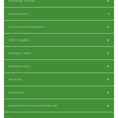
Marketing, reklama
0
Obróbka metali
1
Ochrona przeciwpożarowa
0
Odbiór odpadów
0
Pamiątki, ozdoby
0
Pozostałe usługi
0
Recykling
0
Rękodzieło
0
Specjalistyczne prace wysokościowe
0