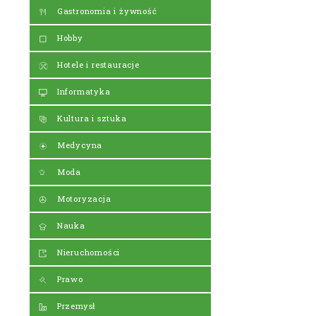
Gastronomia i żywność
Hobby
Hotele i restauracje
Informatyka
Kultura i sztuka
Medycyna
Moda
Motoryzacja
Nauka
Nieruchomości
Prawo
Przemysł