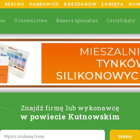
BEDLNO
DĄBROWICE
KRZYŻANÓW
ŁANIĘTA
NOW
nas
Uczestnictwo
Banery specjalne
Certyfikaty
Znajdź firmę lub wykonawcę
w powiecie Kutnowskim
Lorem ipsum