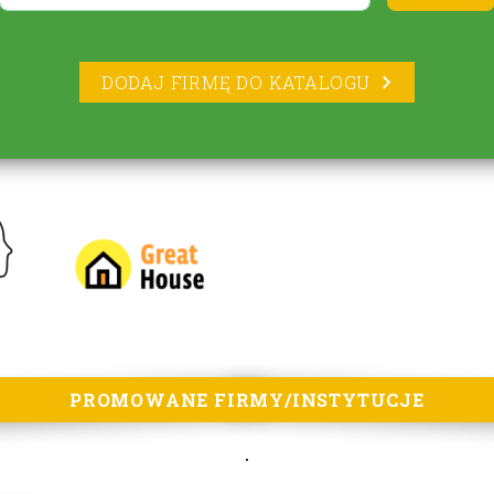
DODAJ FIRMĘ DO KATALOGU
PROMOWANE FIRMY/INSTYTUCJE