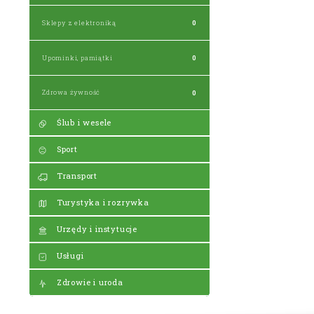
Sklepy z elektroniką
0
Upominki, pamiątki
0
Zdrowa żywność
0
Ślub i wesele
Sport
Transport
Turystyka i rozrywka
Urzędy i instytucje
Usługi
Zdrowie i uroda