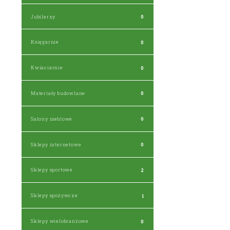
Jubilerzy
0
Księgarnie
0
Kwiaciarnie
0
Materiały budowlane
0
Salony meblowe
0
Sklepy internetowe
0
Sklepy sportowe
2
Sklepy spożywcze
1
Sklepy wielobranżowe
0