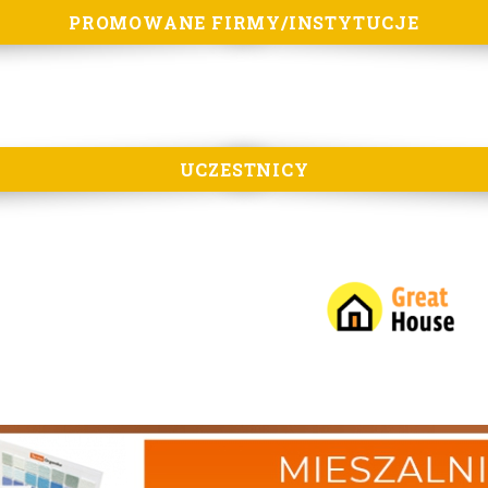
PROMOWANE FIRMY/INSTYTUCJE
UCZESTNICY