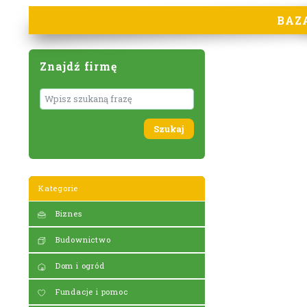
BAZ
Znajdź firmę
Wyszukaj
Kategorie
Biznes
Budownictwo
Dom i ogród
Fundacje i pomoc