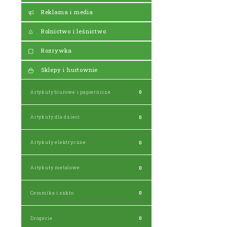
Reklama i media
Rolnictwo i leśnictwo
Rozrywka
Sklepy i hurtownie
Artykuły biurowe i papiernicze
0
Artykuły dla dzieci
0
Artykuły elektryczne
0
Artykuły metalowe
0
Ceramika i szkło
0
Drogerie
0