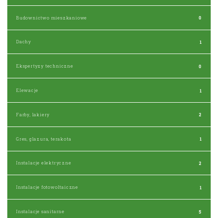
Budownictwo mieszkaniowe
0
Dachy
1
Ekspertyzy techniczne
0
Elewacje
1
Farby, lakiery
2
Gres, glazura, terakota
1
Instalacje elektryczne
2
Instalacje fotowoltaiczne
1
Instalacje sanitarne
5