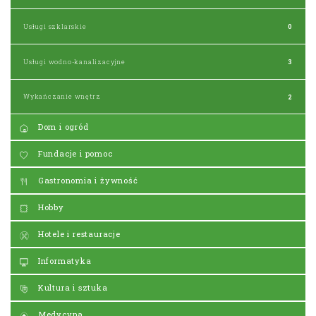
Usługi szklarskie
0
Usługi wodno-kanalizacyjne
3
Wykańczanie wnętrz
2
Dom i ogród
Fundacje i pomoc
Gastronomia i żywność
Hobby
Hotele i restauracje
Informatyka
Kultura i sztuka
Medycyna