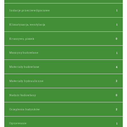
Izolacje przeciwwilgociowe
1
Klimatyzacja, wentylacja
1
Kruszywo, piasek
0
Maszyny budowlane
1
Materiały budowlane
4
Materiały hydrauliczne
2
Nadzór budowlany
0
Ocieplenia budynków
2
Ogrzewanie
1