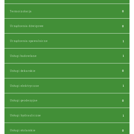
Termoizolacja
0
Urządzenia dźwigowe
0
Urządzenia spawalnicze
1
Usługi budowlane
1
Usługi dekarskie
0
Usługi elektryczne
1
Usługi geodezyjne
0
Usługi hydrauliczne
1
Usługi stolarskie
0