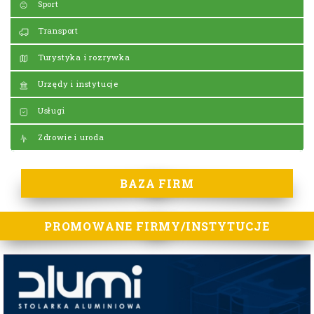
Sport
Transport
Turystyka i rozrywka
Urzędy i instytucje
Usługi
Zdrowie i uroda
BAZA FIRM
PROMOWANE FIRMY/INSTYTUCJE