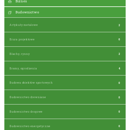
Biznes
Budownictwo
Artykuły metalowe
2
Biura projektowe
0
Blachy, rynny
2
Bramy, ogrodzenia
4
Budowa obiektów sportowych
0
Budownictwo drewniane
0
Budownictwo drogowe
0
Budownictwo energetyczne
0