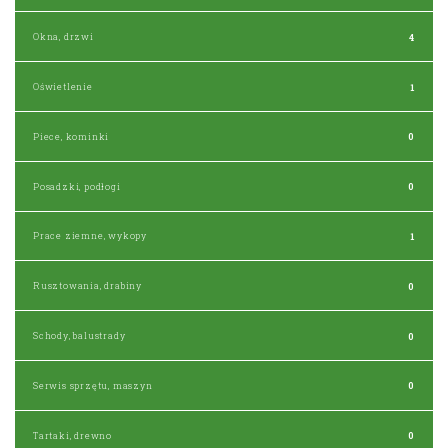
Okna, drzwi
4
Oświetlenie
1
Piece, kominki
0
Posadzki, podłogi
0
Prace ziemne, wykopy
1
Rusztowania, drabiny
0
Schody, balustrady
0
Serwis sprzętu, maszyn
0
Tartaki, drewno
0