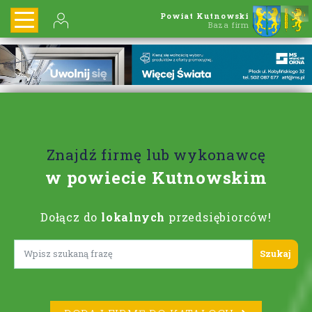
Powiat Kutnowski
Baza firm
Znajdź firmę lub wykonawcę
w powiecie Kutnowskim
Dołącz do
lokalnych
przedsiębiorców!
Lorem ipsum