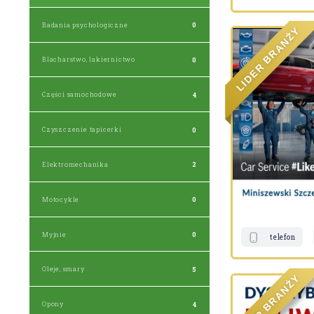
Badania psychologiczne
0
Y
Ż
N
A
R
B
Blacharstwo, lakiernictwo
0
R
E
D
I
L
Części samochodowe
4
Czyszczenie tapicerki
0
Elektromechanika
2
Motocykle
0
Myjnie
0
telefon
Oleje, smary
5
Y
Ż
N
A
R
Opony
4
B