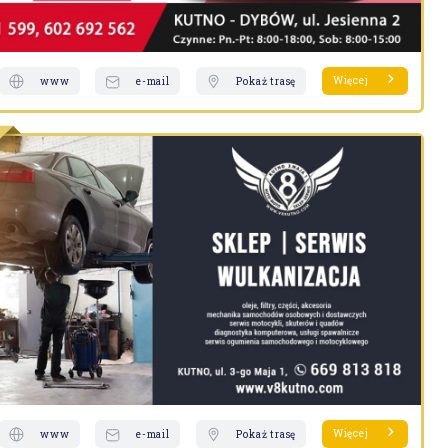
Więcej
www
e-mail
Pokaż trasę
Więcej
www
e-mail
Pokaż trasę