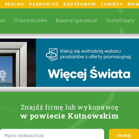
BEDLNO
DĄBROWICE
KRZYŻANÓW
ŁANIĘTA
NOW
nas
Uczestnictwo
Banery specjalne
Certyfikaty
Znajdź firmę lub wykonawcę
w powiecie Kutnowskim
Lorem ipsum