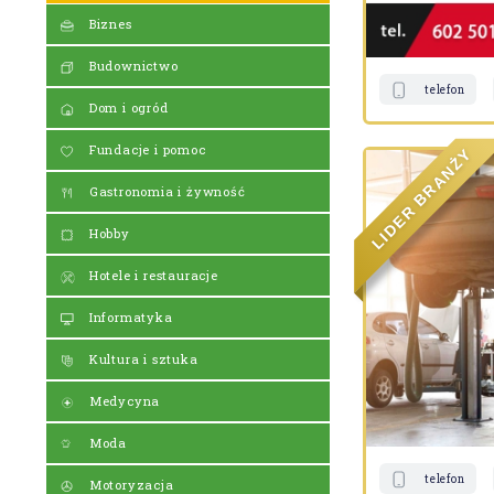
Biznes
Budownictwo
telefon
Dom i ogród
Fundacje i pomoc
Y
Ż
N
A
R
Gastronomia i żywność
B
R
E
D
Hobby
I
L
Hotele i restauracje
Informatyka
Kultura i sztuka
Medycyna
Moda
telefon
Motoryzacja