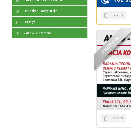
Urzędy i instytucje
telefon
Usługi
Zdrowie i uroda
M
U
I
M
E
R
P
telefon