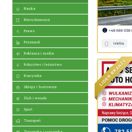
Nauka
Nieruchomości
Prawo
Przemysł
telefon
Reklama i media
Y
Ż
Rolnictwo i leśnictwo
N
A
R
B
R
Rozrywka
E
D
I
L
Sklepy i hurtownie
Ślub i wesele
Sport
Transport
Turystyka i rozrywka