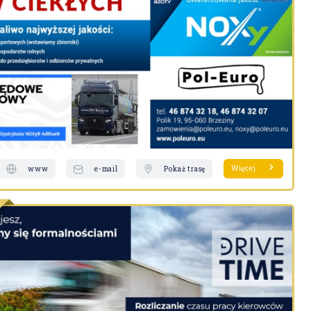
Więcej
www
e-mail
Pokaż trasę