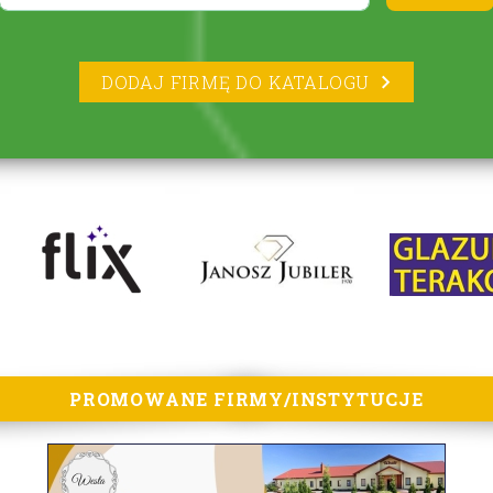
DODAJ FIRMĘ DO KATALOGU
PROMOWANE FIRMY/INSTYTUCJE