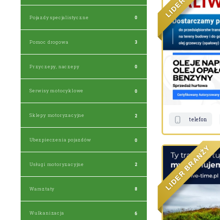
R
E
D
I
L
Pojazdy specjalistyczne
0
Pomoc drogowa
3
Przyczepy, naczepy
0
Serwisy motocyklowe
0
Sklepy motoryzacyjne
2
telefon
Ubezpieczenia pojazdów
0
Y
Ż
N
A
R
Usługi motoryzacyjne
2
B
R
E
D
I
L
Warsztaty
8
Wulkanizacja
6