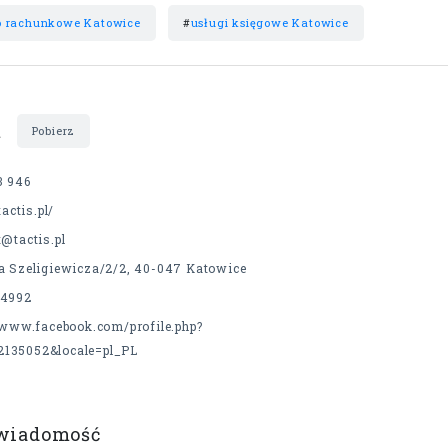
o rachunkowe Katowice
#
usługi księgowe Katowice
t
Pobierz
3 946
tactis.pl/
@tactis.pl
a Szeligiewicza/2/2, 40-047 Katowice
4992
/www.facebook.com/profile.php?
2135052&locale=pl_PL
 wiadomość