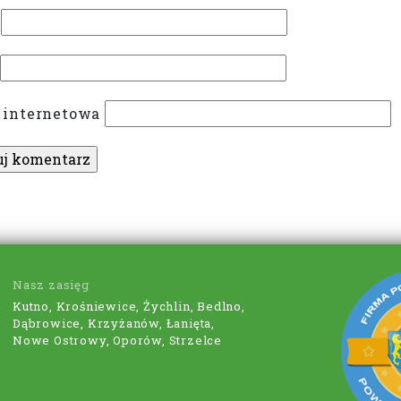
 internetowa
Nasz zasięg
Kutno, Krośniewice, Żychlin, Bedlno,
Dąbrowice, Krzyżanów, Łanięta,
Nowe Ostrowy, Oporów, Strzelce