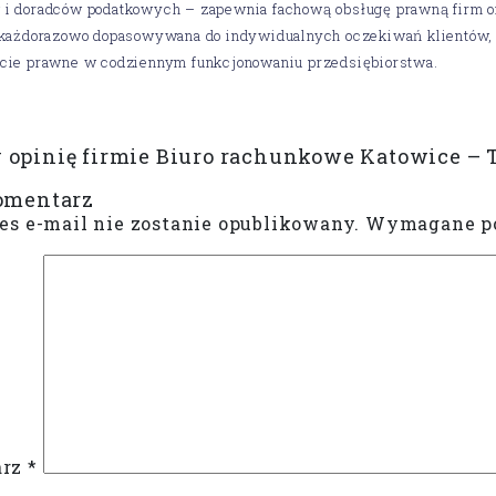
 i doradców podatkowych – zapewnia fachową obsługę prawną firm or
t każdorazowo dopasowywana do indywidualnych oczekiwań klientów, 
rcie prawne w codziennym funkcjonowaniu przedsiębiorstwa.
opinię firmie Biuro rachunkowe Katowice – 
omentarz
es e-mail nie zostanie opublikowany.
Wymagane po
arz
*