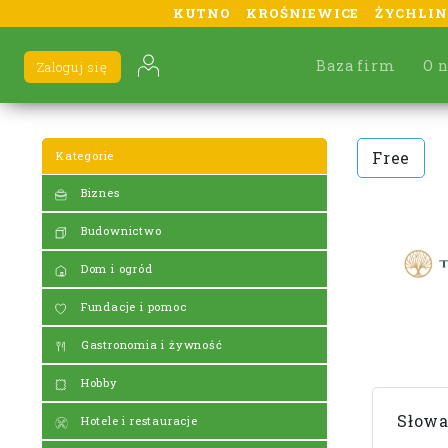
KUTNO
KROŚNIEWICE
ŻYCHLIN
Baza firm
O 
Zaloguj się
Free
Kategorie
Biznes
Budownictwo
Dom i ogród
Fundacje i pomoc
Gastronomia i żywność
Hobby
Słowa
Hotele i restauracje