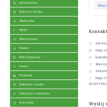
Informatyka
#
biur
Kultura i sztuka
Medycyna
Moda
Kontak
Motoryzacja
509 84
Nauka
https://
Nieruchomości
kontakt
Marcin
Prawo
954259
Przemysł
https:/
id=6157923
Reklama i media
Rolnictwo i leśnictwo
Rozrywka
Wyślij