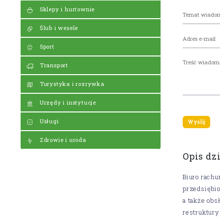
Sklepy i hurtownie
Ślub i wesele
Sport
Transport
Turystyka i rozrywka
Urzędy i instytucje
Usługi
Zdrowie i uroda
Opis dz
Biuro rach
przedsiębio
a także ob
restruktury