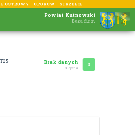
E OSTROWY
OPORÓW
STRZELCE
Powiat Kutnowski
Baza firm
TIS
Brak danych
Ocena
na 5
0
0 opinii