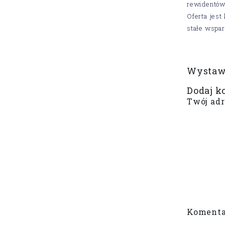
rewidentów
Oferta jes
stałe wspa
Wystaw 
Dodaj k
Twój adr
Koment