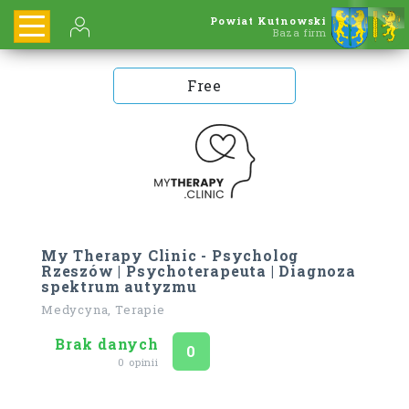
Powiat Kutnowski
Baza firm
Free
My Therapy Clinic - Psycholog
Rzeszów | Psychoterapeuta | Diagnoza
spektrum autyzmu
Medycyna, Terapie
Brak danych
Ocena
na 5
0
0 opinii