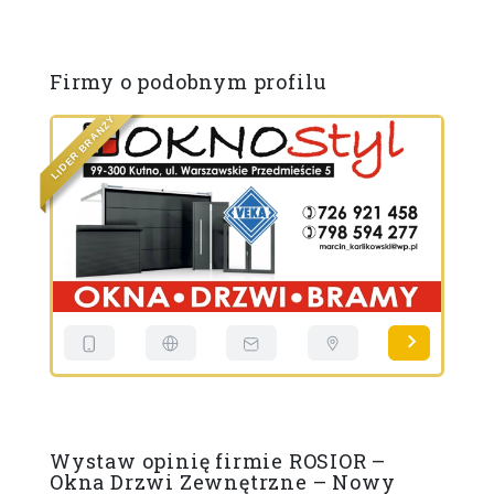
Firmy o podobnym profilu
Y
Ż
N
A
R
B
R
E
S
D
I
L
Wystaw opinię firmie ROSIOR –
Okna Drzwi Zewnętrzne – Nowy